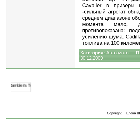
Cavalier в призеры 
-сильный агрегат обн
среднем диапазоне обо
момента мало, д
противопоказана: по
усилению шума. Cadilla
топлива на 100 киломе
Категория:
Авто-мото
П
30.12.2009
Copyright
Елена 