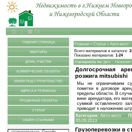
Объекты недвижимости в городе Нижний Новгород и Нижегородской области
Статьи
ГЛАВНАЯ СТРАНИЦА
Главная
»
Статьи
» Авто-мото
Всего материалов в каталоге
:
2
КВАРТИРЫ
Показано материалов
:
1-24
ДОМА, УЧАСТКИ
Сортировать по
:
Дате
·
Названию
Долгосрочная ар
КОММЕРЧЕСКИЕ ОБЪЕКТЫ
розжига mitsubishi
ЗЕМЛИ ПОД СТРОИТЕЛЬСТВО
Мы не ограничиваем су
пометки в договоре аре
АДРЕСА И ТЕЛЕФОНЫ
пределы области. В случа
вине арендатора, его мат
ПРОДАННЫЕ ОБЪЕКТЫ
суммой оставленного зал
приводит к наложению шт
СТАТЬИ
Категория:
Авто-мото
П
05.09.2013
ОБМЕН ССЫЛКАМИ
Грузоперевозки в с