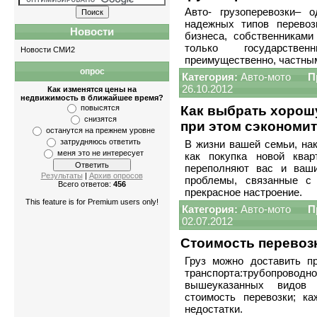
Авто- грузоперевозки– 
надежных типов перевозк
Новости
бизнеса, собственниками
только государстве
Новости СМИ2
преимущественно, частны
опрос
Квартиры
-
однокомнатные
,
двухкомнатные
,
тр
Категория:
Авто-мото
П
26.10.2012
Как изменятся цены на
недвижимость в ближайшее время?
повысятся
Как выбрать хорош
снизятся
при этом сэкономи
останутся на прежнем уровне
затрудняюсь ответить
В жизни вашей семьи, на
меня это не интересует
как покупка новой ква
переполняют вас и ваши
Результаты
|
Архив опросов
проблемы, связанные с
Всего ответов:
456
прекрасное настроение.
This feature is for Premium users only!
Категория:
Авто-мото
П
02.07.2012
Стоимость перевозк
Груз можно доставить п
транспорта:трубопроводн
вышеуказанных видов 
стоимость перевозки; к
недостатки.