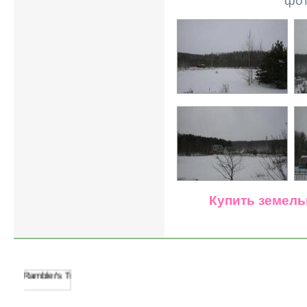
фот
Квартиры
-
однокомнатные
,
двухкомн
Купить земель