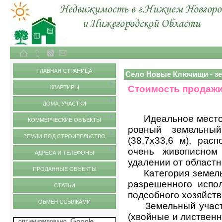
Объекты недвижимости в городе Нижний Новгород и Нижегородской области
с.Новые Ключищи - земельный участок
ГЛАВНАЯ СТРАНИЦА
Село Новые Ключищи - з
Стоимость продажи
КВАРТИРЫ
ДОМА, УЧАСТКИ
Идеальное место д
КОММЕРЧЕСКИЕ ОБЪЕКТЫ
ровный земельны
ЗЕМЛИ ПОД СТРОИТЕЛЬСТВО
(38,7х33,6 м), рас
очень живописном
АДРЕСА И ТЕЛЕФОНЫ
удалении от областн
ПРОДАННЫЕ ОБЪЕКТЫ
Категория земель -
разрешенного испол
СТАТЬИ
подсобного хозяйств
ОБМЕН ССЫЛКАМИ
Земельный участо
(хвойные и лиственн