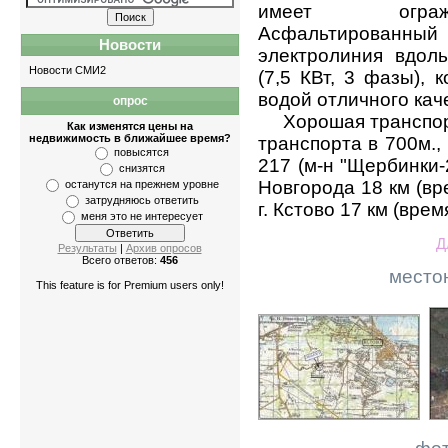
имеет огражде
Асфальтированный 
Новости
электролиния вдоль
Новости СМИ2
(7,5 КВт, 3 фазы), 
водой отличного кач
опрос
Хорошая транспортн
Как изменятся цены на
недвижимость в ближайшее время?
транспорта в 700м.
повысятся
217 (м-н "Щербинки-2"
снизятся
Новгорода 18 км (вр
останутся на прежнем уровне
затрудняюсь ответить
г. Кстово 17 км (врем
меня это не интересует
Д
Результаты
|
Архив опросов
Всего ответов:
456
место
This feature is for Premium users only!