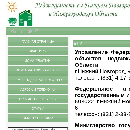
Объекты недвижимости в городе Нижний Новгород и Нижегородской области
БТИ
ГЛАВНАЯ СТРАНИЦА
БТИ
Управление Федер
КВАРТИРЫ
объектов недвиж
ДОМА, УЧАСТКИ
Области
г.Нижний Новгород, 
КОММЕРЧЕСКИЕ ОБЪЕКТЫ
телефон: (831) 4-17-
ЗЕМЛИ ПОД СТРОИТЕЛЬСТВО
Федеральное аг
АДРЕСА И ТЕЛЕФОНЫ
государственным 
ПРОДАННЫЕ ОБЪЕКТЫ
603022, г.Нижний Но
6
СТАТЬИ
телефон: (831) 2-33-
ОБМЕН ССЫЛКАМИ
Министерство гос