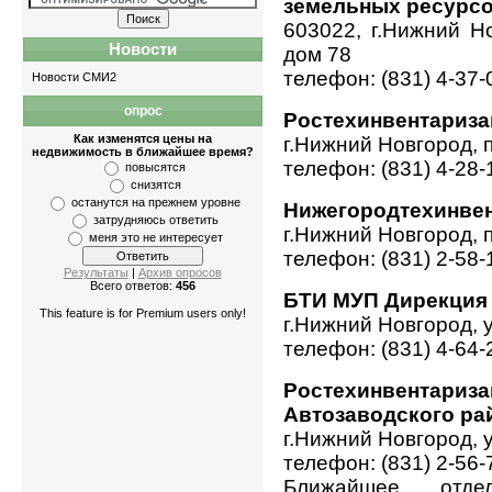
земельных ресурсо
603022, г.Нижний Н
Новости
дом 78
телефон: (831) 4-37-
Новости СМИ2
опрос
Квартиры
-
однокомнатные
,
двухкомнатн
Ростехинвентариз
Как изменятся цены на
г.Нижний Новгород, 
недвижимость в ближайшее время?
телефон: (831) 4-28-
повысятся
снизятся
останутся на прежнем уровне
Нижегородтехинве
затрудняюсь ответить
г.Нижний Новгород, 
меня это не интересует
телефон: (831) 2-58-
Результаты
|
Архив опросов
Всего ответов:
456
БТИ МУП Дирекция
This feature is for Premium users only!
г.Нижний Новгород, 
телефон: (831) 4-64-
Ростехинвен
Автозаводского ра
г.Нижний Новгород, 
телефон: (831) 2-56-
Ближайшее отде