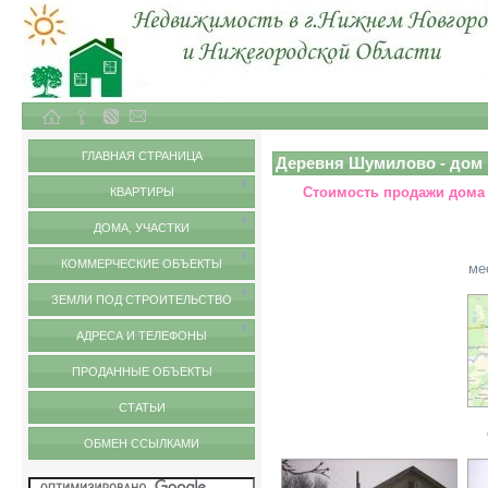
Объекты недвижимости в городе Нижний Новгород и Нижегородской области
д.Шумилово - дом и земельный участок
ГЛАВНАЯ СТРАНИЦА
Деревня Шумилово - дом 
Стоимость продажи дома 
КВАРТИРЫ
ДОМА, УЧАСТКИ
КОММЕРЧЕСКИЕ ОБЪЕКТЫ
ме
ЗЕМЛИ ПОД СТРОИТЕЛЬСТВО
АДРЕСА И ТЕЛЕФОНЫ
ПРОДАННЫЕ ОБЪЕКТЫ
СТАТЬИ
ОБМЕН ССЫЛКАМИ