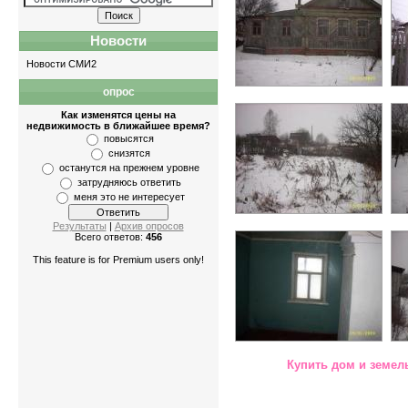
Новости
Новости СМИ2
опрос
Как изменятся цены на
недвижимость в ближайшее время?
повысятся
снизятся
останутся на прежнем уровне
затрудняюсь ответить
меня это не интересует
Результаты
|
Архив опросов
Всего ответов:
456
This feature is for Premium users only!
Купить дом и земел