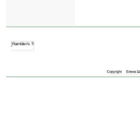
Квартиры
-
однокомнатные
,
двухко
Copyright
Елена 