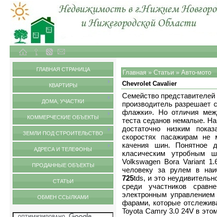
Объекты недвижимости в городе Нижний Новгород и Нижегородской области
Статьи
ГЛАВНАЯ СТРАНИЦА
Главная
»
Статьи
»
Авто-мото
Chevrolet Cavalier
КВАРТИРЫ
Семейство представителей 
ДОМА, УЧАСТКИ
производитель разрешает с
флажки». Но отличия меж
КОММЕРЧЕСКИЕ ОБЪЕКТЫ
теста седанов немалые. На 
достаточно низким пока
ЗЕМЛИ ПОД СТРОИТЕЛЬСТВО
скоростях пасажирам не
качения шин. Понятное д
АДРЕСА И ТЕЛЕФОНЫ
класическим утробным 
Volkswagen Bora Variant 
ПРОДАННЫЕ ОБЪЕКТЫ
человеку за рулем в на
725
tds, и это неудивитель
СТАТЬИ
среди участников сравн
электронным управлением
ОБМЕН ССЫЛКАМИ
фарами, которые отслежив
Toyota Camry 3.0 24V в это