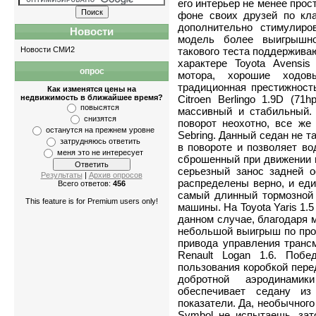
его интерьер не менее про
фоне своих друзей по кла
дополнительно стимулиро
Новости
модель более выигрышно
Новости СМИ2
такового теста поддержива
характере Toyota Avensi
опрос
Квартиры
-
однокомнатные
,
двухко
мотора, хорошие ходов
традиционная престижность
Как изменятся цены на
недвижимость в ближайшее время?
Citroen Berlingo 1.9D (71h
повысятся
массивный и стабильный.
снизятся
поворот неохотно, все же 
останутся на прежнем уровне
Sebring. Данный седан не т
затрудняюсь ответить
в повороте и позволяет во
меня это не интересует
сброшенный при движении п
серьезный занос задней о
Результаты
|
Архив опросов
распределены верно, и еди
Всего ответов:
456
самый длинный тормозной 
This feature is for Premium users only!
машины. На Toyota Yaris 1.5
данном случае, благодаря 
небольшой выигрыш по проб
привода управления трансм
Renault Logan 1.6. Поб
пользования коробкой пере
добротной аэродинами
обеспечивает седану и
показатели. Да, необычного
Symbol не испытаешь, зат