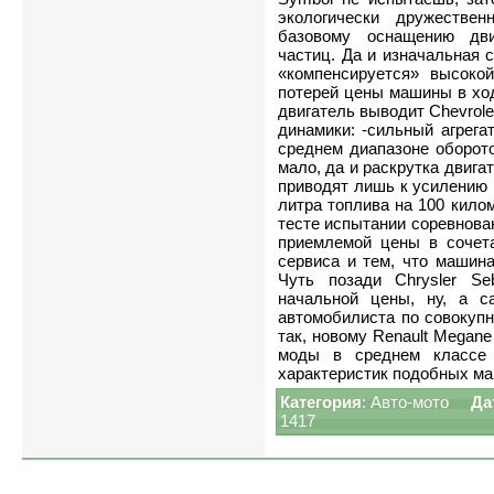
экологически дружестве
базовому оснащению дв
частиц. Да и изначальная 
«компенсируется» высоко
потерей цены машины в ход
двигатель выводит Chevrolet
динамики: -сильный агрега
среднем диапазоне оборото
мало, да и раскрутка двиг
приводят лишь к усилению ш
литра топлива на 100 кило
тесте испытании соревнован
приемлемой цены в сочет
сервиса и тем, что машина
Чуть позади Chrysler Se
начальной цены, ну, а 
автомобилиста по совокупно
так, новому Renault Megane
моды в среднем классе 
характеристик подобных ма
Категория
:
Авто-мото
Да
1417