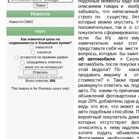
подобные моменты надо ко
описанием товара и изо
забывать, что написанны
Новости
строго по существу, без
которые можно опустить. 
Новости СМИ2
положительных, так и о с
опрос
покупателя сформировалось
Квартиры
-
однокомнатные
,
двухкомнатные
если бы
б/у авто
ему
Как изменятся цены на
замечательно знал это
недвижимость в ближайшее время?
повысятся
представьте себя на месте
снизятся
вопросы, которые бы заинт
останутся на прежнем уровне
об автомобиле
. « Скол
затрудняюсь ответить
автомобиль после покупки 
меня это не интересует
этой модели? По какой
продавать машину в от
Результаты
|
Архив опросов
стоимости? ». Также пр
Всего ответов:
456
развернуто ответить на по
This feature is for Premium users only!
авто. По каким-то причина
объявлений фотокарточки
еще 20% добавлены одна-д
ведь это все, что может 
авто подобным способом. П
вероятный покупатель даже
которых отсутствуют фо
относитесь к нему надле
хотите подать объявле
Фотоснимки необходимо 