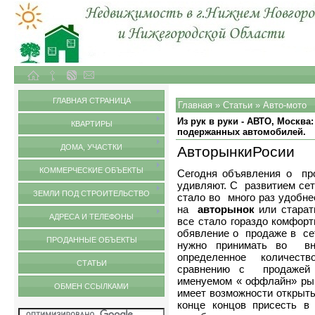
Объекты недвижимости в городе Нижний Новгород и Нижегородской области
Статьи
ГЛАВНАЯ СТРАНИЦА
Главная
»
Статьи
»
Авто-мото
Из рук в руки - АВТО, Москва
КВАРТИРЫ
подержанных автомобилей.
ДОМА, УЧАСТКИ
АвторынкиРосии
КОММЕРЧЕСКИЕ ОБЪЕКТЫ
Сегодня
объявления о пр
удивляют. С развитием се
ЗЕМЛИ ПОД СТРОИТЕЛЬСТВО
стало во много раз удобне
на
авторынок
или старат
АДРЕСА И ТЕЛЕФОНЫ
все стало гораздо комфорт
обявление о продаже в сет
ПРОДАННЫЕ ОБЪЕКТЫ
нужно принимать во вн
определенное количест
СТАТЬИ
сравнению с продажей 
именуемом « оффлайн» рын
ОБМЕН ССЫЛКАМИ
имеет возможности открыть
конце концов присесть в