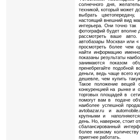
солнечного дня, желател
техникой, который может 
выбрать цветопередачу,
настоящий внешний вид ма
интерьера. Они точно та
фотографий будет вполне д
рассмотреть ваше авто
автобазары Москва
» или 
просмотреть более чем о
найти информацию именно
показаны результаты наибо
занимаются показом о
пренебрегайте подобной в
деньги, ведь чаще всего к
дешевле, чем купить так
Такое положение вещей 
конкуренцией на рынке и 
торговых площадей в сети
помогут вам в подаче об
наиболее успешной прода
avtobazar.ru и automobi
крупными и наполняются
день. Но, наверное, стоит 
сбалансированный интерф
более низкому количеств
приятнее работать.