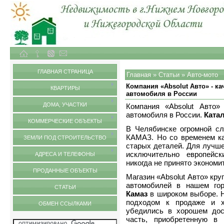
Объекты недвижимости в городе Нижний Новгород и Нижегородской области
Статьи
ГЛАВНАЯ СТРАНИЦА
Главная
»
Статьи
»
Авто-мото
Компания «Absolut Авто» - к
КВАРТИРЫ
автомобиля в России
ДОМА, УЧАСТКИ
Компания «Absolut Авто»
автомобиля в России.
Катал
КОММЕРЧЕСКИЕ ОБЪЕКТЫ
В Челябинске огромной сл
КАМАЗ. Но со временем ка
ЗЕМЛИ ПОД СТРОИТЕЛЬСТВО
старых деталей. Для лучше
исключительно европейс
АДРЕСА И ТЕЛЕФОНЫ
никогда не принято эконом
ПРОДАННЫЕ ОБЪЕКТЫ
Магазин «Absolut Авто» кр
автомобилей в нашем го
СТАТЬИ
Камаз
в широком выборе. 
подходом к продаже и х
ОБМЕН ССЫЛКАМИ
убедились в хорошем дос
часть, приобретенную в 