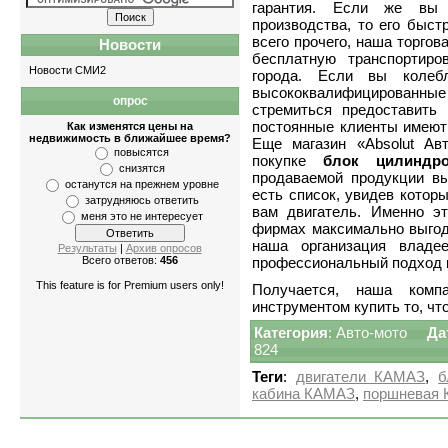
гарантия. Если же вы 
производства, то его быст
всего прочего, наша торго
Новости
бесплатную транспортиро
Новости СМИ2
города. Если вы колебл
высококвалифицированные
опрос
Квартиры
-
однокомнатные
,
двухкомнатны
стремиться предоставить
постоянные клиенты имеют 
Как изменятся цены на
недвижимость в ближайшее время?
Еще магазин «Absolut Ав
повысятся
покупке
блок цилиндр
снизятся
продаваемой продукции в
останутся на прежнем уровне
есть список, увидев котор
затрудняюсь ответить
вам двигатель. Именно э
меня это не интересует
фирмах максимально выгод
наша организация владе
Результаты
|
Архив опросов
профессиональный подход к
Всего ответов:
456
This feature is for Premium users only!
Получается, наша комп
инструментом купить то, чт
Категория
:
Авто-мото
Да
824
Теги
:
двигатели КАМАЗ
,
б
кабина КАМАЗ
,
поршневая