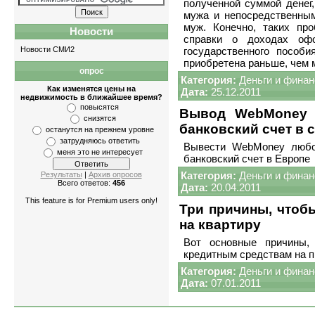
полученной суммой денег
мужа и непосредственным
муж. Конечно, таких про
Новости
справки о доходах оф
Новости СМИ2
государственного пособи
приобретена раньше, чем 
опрос
Квартиры
-
однокомнатные
,
двухкомнат
Категория:
Деньги и фина
Как изменятся цены на
Дата:
25.12.2011
недвижимость в ближайшее время?
повысятся
Вывод WebMoney 
снизятся
банковский счет в 
останутся на прежнем уровне
затрудняюсь ответить
Вывести WebMoney любо
меня это не интересует
банковский счет в Европе
Категория:
Деньги и фина
Результаты
|
Архив опросов
Всего ответов:
456
Дата:
20.04.2011
This feature is for Premium users only!
Три причины, чтобы
на квартиру
Вот основные причины,
кредитным средствам на 
Категория:
Деньги и фина
Дата:
07.01.2011