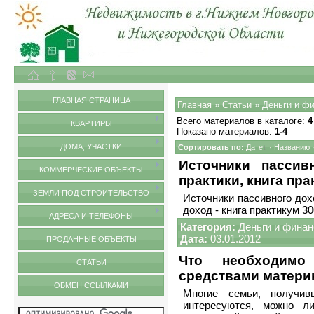
Объекты недвижимости в городе Нижний Новгород и Нижегородской области
Статьи
ГЛАВНАЯ СТРАНИЦА
Главная
»
Статьи
» Деньги и ф
Всего материалов в каталоге
:
4
КВАРТИРЫ
Показано материалов
:
1-4
ДОМА, УЧАСТКИ
Сортировать по
:
Дате
·
Названию
Источники пассив
КОММЕРЧЕСКИЕ ОБЪЕКТЫ
практики, книга пр
ЗЕМЛИ ПОД СТРОИТЕЛЬСТВО
Источники пассивного дох
доход - книга практикум 3
АДРЕСА И ТЕЛЕФОНЫ
Категория:
Деньги и фина
Дата:
03.01.2012
ПРОДАННЫЕ ОБЪЕКТЫ
Что необходимо
СТАТЬИ
средствами матери
ОБМЕН ССЫЛКАМИ
Многие семьи, получив
интересуются, можно ли