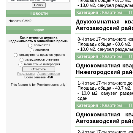
Площадь общая - 87,5 м2, 
- 13,0 м2, санузел раздел
Категория :
Квартиры
П
Новости
Двухкомнатная кв
Новости СМИ2
Автозаводский рай
опрос
Квартиры
-
однокомнатные
,
двухкомнатны
Как изменятся цены на
8-й этаж 17-ти этажного н
недвижимость в ближайшее время?
Площадь общая - 69,6 м2, 
повысятся
- 10,0 м2, санузел раздел
снизятся
останутся на прежнем уровне
Категория :
Квартиры
П
затрудняюсь ответить
меня это не интересует
Однокомнатная ква
Нижегородский рай
Результаты
|
Архив опросов
Всего ответов:
456
1-й этаж 17-ти этажного д
This feature is for Premium users only!
Площадь общая - 43,7 м2, 
- 10,0 м2, санузел разд
сдан
Категория :
Квартиры
П
Однокомнатная кв
Автозаводский рай
2-й этаж 17-ти этажного н