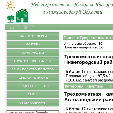
Объекты недвижимости в городе Нижний Новгород и Нижегородской области
Проданные объекты
ГЛАВНАЯ СТРАНИЦА
Главная
»
Проданные объекты
»
В категории объектов
:
10
КВАРТИРЫ
Показано материалов
:
1-5
ДОМА, УЧАСТКИ
Трехкомнатная ква
КОММЕРЧЕСКИЕ ОБЪЕКТЫ
Нижегородский рай
ЗЕМЛИ ПОД СТРОИТЕЛЬСТВО
5-й этаж 17-ти этажного н
Площадь общая - 87,5 м2, 
АДРЕСА И ТЕЛЕФОНЫ
- 10,0 м2, санузел раздел
Категория :
Квартиры
П
ПРОДАННЫЕ ОБЪЕКТЫ
Трехкомнатная кв
СТАТЬИ
Автозаводский рай
ОБМЕН ССЫЛКАМИ
6-й этаж 17-ти этажного н