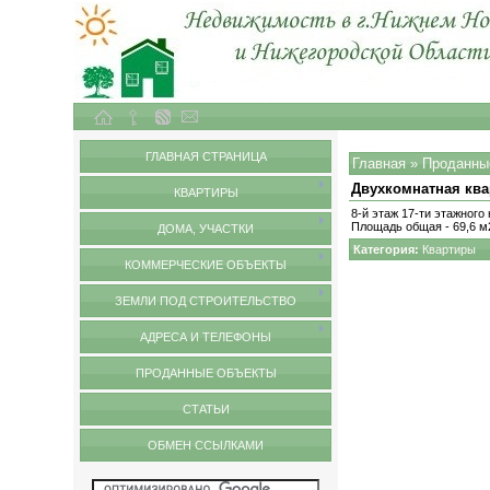
Объекты недвижимости в городе Нижний Новгород и Нижегородской области
Проданные объекты
ГЛАВНАЯ СТРАНИЦА
Главная
»
Проданны
Двухкомнатная ква
КВАРТИРЫ
8-й этаж 17-ти этажного
Площадь общая - 69,6 м2
ДОМА, УЧАСТКИ
Категория
:
Квартиры
КОММЕРЧЕСКИЕ ОБЪЕКТЫ
ЗЕМЛИ ПОД СТРОИТЕЛЬСТВО
АДРЕСА И ТЕЛЕФОНЫ
ПРОДАННЫЕ ОБЪЕКТЫ
СТАТЬИ
ОБМЕН ССЫЛКАМИ