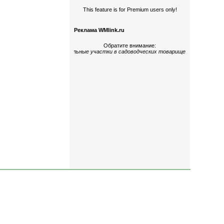
This feature is for Premium users only!
Реклама WMlink.ru
Обратите внимание:
огокомнатные
;
дома и земельные участки
в садоводческих товариществах
«Керами