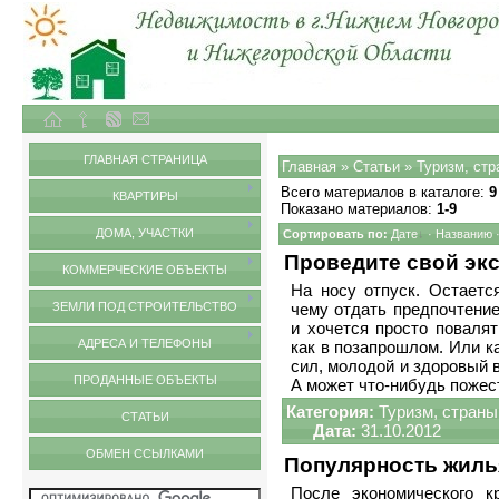
Объекты недвижимости в городе Нижний Новгород и Нижегородской области
Статьи
ГЛАВНАЯ СТРАНИЦА
Главная
»
Статьи
» Туризм, стр
Всего материалов в каталоге
:
9
КВАРТИРЫ
Показано материалов
:
1-9
ДОМА, УЧАСТКИ
Сортировать по
:
Дате
·
Названию
Проведите свой эк
КОММЕРЧЕСКИЕ ОБЪЕКТЫ
На носу отпуск. Остаетс
ЗЕМЛИ ПОД СТРОИТЕЛЬСТВО
чему отдать предпочтение
и хочется просто повалят
АДРЕСА И ТЕЛЕФОНЫ
как в позапрошлом. Или ка
сил, молодой и здоровый 
ПРОДАННЫЕ ОБЪЕКТЫ
А может что-нибудь пожес
Категория:
Туризм, страны
СТАТЬИ
Дата:
31.10.2012
ОБМЕН ССЫЛКАМИ
Популярность жиль
После экономического к