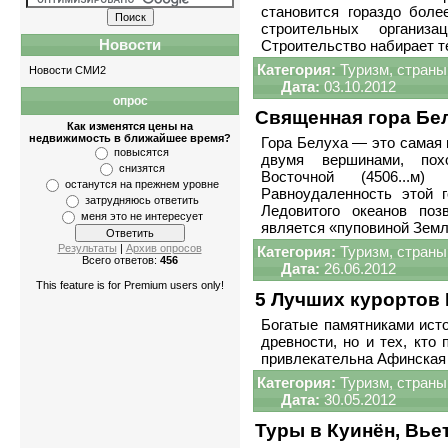
становится гораздо боле
строительных организ
Новости
Строительство набирает т
Категория:
Туризм, страны
Новости СМИ2
Дата:
03.10.2012
опрос
Квартиры
-
однокомнатные
,
двухкомнатны
Священная гора Бе
Как изменятся цены на
недвижимость в ближайшее время?
Гора Белуха — это самая 
повысятся
двумя вершинами, пох
снизятся
Восточной (4506...м)
останутся на прежнем уровне
Равноудаленность этой г
затрудняюсь ответить
Ледовитого океанов поз
меня это не интересует
является «пуповиной Земл
Результаты
|
Архив опросов
Категория:
Туризм, страны
Всего ответов:
456
Дата:
26.06.2012
This feature is for Premium users only!
5 Лучших курортов 
Богатые памятниками ист
древности, но и тех, кто
привлeкательна Афинская
Категория:
Туризм, страны
Дата:
30.05.2012
Туры в Куинён, Вье