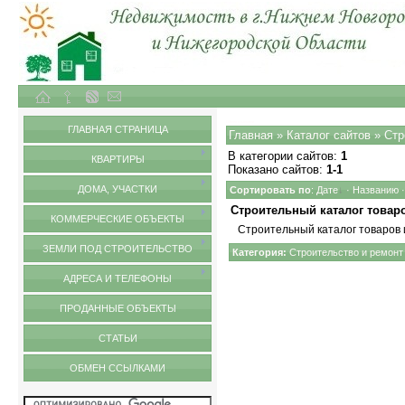
Объекты недвижимости в городе Нижний Новгород и Нижегородской области
Обмен ссылками
ГЛАВНАЯ СТРАНИЦА
Главная
»
Каталог сайтов
» Стр
В категории сайтов
:
1
КВАРТИРЫ
Показано сайтов
:
1-1
ДОМА, УЧАСТКИ
Сортировать по
:
Дате
·
Названию
Строительный каталог товаро
КОММЕРЧЕСКИЕ ОБЪЕКТЫ
Строительный каталог товаров и
ЗЕМЛИ ПОД СТРОИТЕЛЬСТВО
Категория:
Строительство и ремонт
АДРЕСА И ТЕЛЕФОНЫ
ПРОДАННЫЕ ОБЪЕКТЫ
СТАТЬИ
ОБМЕН ССЫЛКАМИ