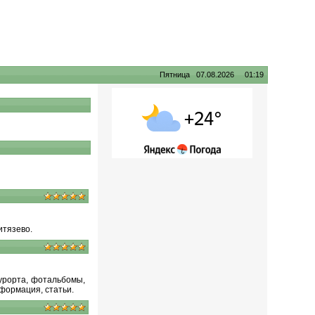
Пятница 07.08.2026 01:19
итязево
.
курорта, фотальбомы,
нформация, статьи.