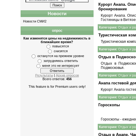
Курорт Анапа. Опи
бронирование
Новости
Курорт
Анапа
. Опи
Гостиницы в Витязе
Новости СМИ2
Категория:
Отдых и ра
опрос
Туристическая ком
Как изменятся цены на недвижимость в
Туристическая комп
ближайшее время?
повысятся
Категория:
Отдых и ра
снизятся
останутся на прежнем уровне
Отдых в Подмоско
затрудняюсь ответить
Отдых в Подмоско
меня это не интересует
Подмосковья
.
Результаты
|
Архив опросов
Категория:
Отдых и ра
Всего ответов:
456
Анапа гостевой до
This feature is for Premium users only!
Курорт
Анапа госте
Категория:
Отдых и ра
Гороскопы
Гороскопы
- ежедне
Категория:
Отдых и ра
Отдых в Анапе. Ч