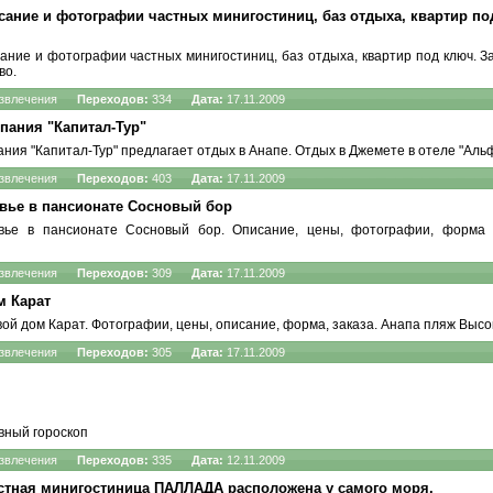
сание и фотографии частных минигостиниц, баз отдыха, квартир под
сание и фотографии частных минигостиниц, баз отдыха, квартир под ключ. З
во
.
звлечения
Переходов:
334
Дата:
17.11.2009
Квартиры
-
однокомнатные
,
двухкомнатные
,
трёхкомнатные
,
мно
пания "Капитал-Тур"
ания "Капитал-Тур" предлагает
отдых в Анапе
. Отдых в
Джемете
в отеле "Альф
звлечения
Переходов:
403
Дата:
17.11.2009
вье в пансионате Сосновый бор
вье в пансионате
Сосновый бор. Описание, цены, фотографии, форма 
звлечения
Переходов:
309
Дата:
17.11.2009
м Карат
вой дом Карат
. Фотографии, цены, описание, форма, заказа.
Анапа пляж Высо
звлечения
Переходов:
305
Дата:
17.11.2009
вный гороскоп
звлечения
Переходов:
335
Дата:
12.11.2009
астная минигостиница ПАЛЛАДА расположена у самого моря.