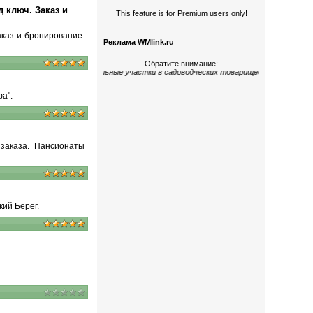
 ключ. Заказ и
This feature is for Premium users only!
аказ и бронирование.
Реклама WMlink.ru
Обратите внимание:
гокомнатные
;
дома и земельные участки
в садоводческих товариществах
«Керами
а".
заказа.
Пансионаты
кий Берег
.