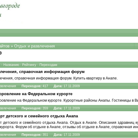
айтов
» Отдых и развлечения
9
9
·
Названию
·
Рейтингу
·
Переходам
звлечения, справочная информация форум
лечения, справочная информация форум. Купить
квартиру в Анапе
.
звлечения
Переходов:
417
Дата:
17.11.2009
доровление на Федеральном курорте
ровление на Федеральном курорте. Курортные районы Анапы.
Гостиницы в В
звлечения
Переходов:
359
Дата:
17.11.2009
т детского и семейного отдыха Анапа
т детского и семейного отдыха Анапа.
Отдых в Анапе
. Описания здравниц 
курорта. Форум об отдыхе в Анапе,
отзывы об отдыхе в Анапе
, справочная и
звлечения
Переходов:
351
Дата:
17.11.2009