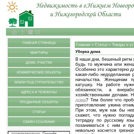
Объекты недвижимости в городе Нижний Новгород и Нижегородской области
Статьи
ГЛАВНАЯ СТРАНИЦА
Главная
»
Статьи
»
Товары и ус
Уборка дома
КВАРТИРЫ
В наши дни, бешеный ритм 
ДОМА, УЧАСТКИ
будь то мужчина или женщ
Особенно это характерно д
КОММЕРЧЕСКИЕ ОБЪЕКТЫ
какая-либо недоделанная 
начальства. Женщинам п
ЗЕМЛИ ПОД СТРОИТЕЛЬСТВО
катушку. На работе нуж
обязанности, а внера
АДРЕСА И ТЕЛЕФОНЫ
хозяйственными делами. Н
дома
? Тем более что проб
ПРОДАННЫЕ ОБЪЕКТЫ
приготовление ужина отни
При этом, муж как бы не
СТАТЬИ
скажет, что нужно погла
тетрадку по русскому язы
ОБМЕН ССЫЛКАМИ
позаниматься с ним и про
невольно коснется грязно