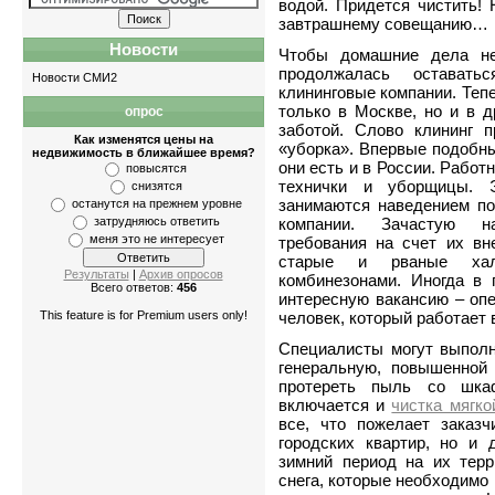
водой. Придется чистить! 
завтрашнему совещанию…
Новости
Чтобы домашние дела не
продолжалась оставать
Новости СМИ2
клининговые компании. Теп
только в Москве, но и в д
опрос
Квартиры
-
однокомнатные
,
двухкомн
заботой. Слово клининг п
Как изменятся цены на
«уборка». Впервые подобны
недвижимость в ближайшее время?
они есть и в России. Рабо
повысятся
технички и уборщицы. 
снизятся
занимаются наведением по
останутся на прежнем уровне
затрудняюсь ответить
компании. Зачастую на
меня это не интересует
требования на счет их вн
старые и рваные хал
Результаты
|
Архив опросов
комбинезонами. Иногда в 
Всего ответов:
456
интересную вакансию – опе
This feature is for Premium users only!
человек, который работает 
Специалисты могут выполн
генеральную, повышенной 
протереть пыль со шка
включается и
чистка мягк
все, что пожелает заказ
городских квартир, но и 
зимний период на их тер
снега, которые необходимо