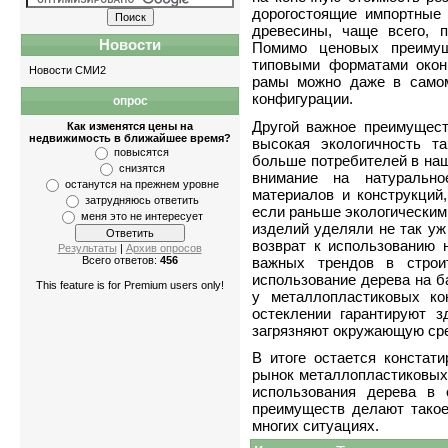
дорогостоящие импортные
древесины, чаще всего, 
Новости
Помимо ценовых преимуще
типовыми форматами окон
Новости СМИ2
рамы можно даже в самом
конфигурации.
опрос
Квартиры
-
однокомнатные
,
двухкомнатные
,
Другой важное преимущест
Как изменятся цены на
недвижимость в ближайшее время?
высокая экологичность т
повысятся
больше потребителей в наш
снизятся
внимание на натурально
останутся на прежнем уровне
материалов и конструкций
затрудняюсь ответить
если раньше экологическим
меня это не интересует
изделий уделяли не так уж
возврат к использованию 
Результаты
|
Архив опросов
важных трендов в строи
Всего ответов:
456
использование дерева на б
This feature is for Premium users only!
у металлопластиковых ко
остеклении гарантируют 
загрязняют окружающую сре
В итоге остается констати
рынок металлопластиковых 
использования дерева в 
преимуществ делают тако
многих ситуациях.