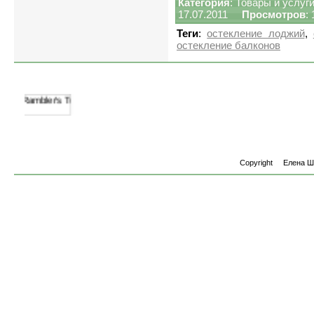
Категория
:
Товары и услуг
17.07.2011
Просмотров
:
Теги
:
остекление лоджий
,
остекление балконов
Copyright
Елена 