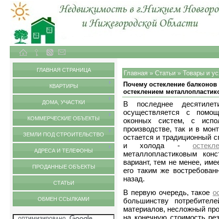
Объекты недвижимости в городе Нижний Новгород и Нижегородской области
Статьи
ГЛАВНАЯ СТРАНИЦА
Главная
»
Статьи
»
Товары и ус
Почему остекление балконов
КВАРТИРЫ
остеклением металлопласти
ДОМА, УЧАСТКИ
В последнее десятилет
осуществляется с помощ
КОММЕРЧЕСКИЕ ОБЪЕКТЫ
оконных систем, с испо
производстве, так и в мон
ЗЕМЛИ ПОД СТРОИТЕЛЬСТВО
остается и традиционный 
и холода -
остек
АДРЕСА И ТЕЛЕФОНЫ
металлопластиковым конс
вариант, тем не менее, им
ПРОДАННЫЕ ОБЪЕКТЫ
его таким же востребован
назад.
СТАТЬИ
В первую очередь, такое
о
ОБМЕН ССЫЛКАМИ
большинству потребителе
материалов, несложный про
на конечную стоимость ре