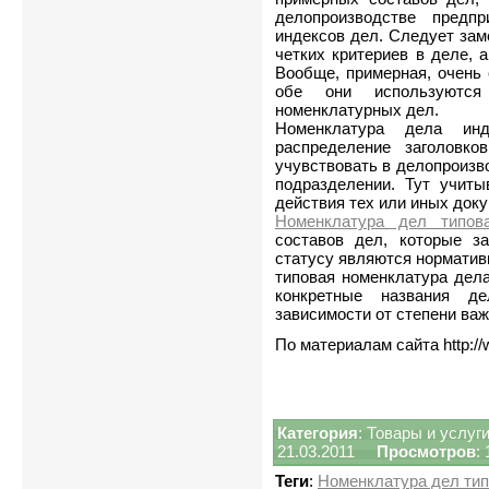
делопроизводстве предп
индексов дел. Следует зам
четких критериев в деле, 
Вообще, примерная, очень 
обе они используются
номенклатурных дел.
Номенклатура дела инд
распределение заголовко
учувствовать в делопроизв
подразделении. Тут учиты
действия тех или иных док
Номенклатура дел типов
составов дел, которые з
статусу являются норматив
типовая номенклатура дела
конкретные названия д
зависимости от степени важ
По материалам сайта http://
Категория
:
Товары и услуг
21.03.2011
Просмотров
:
Теги
:
Номенклатура дел ти