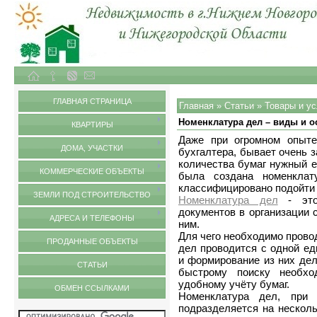
Объекты недвижимости в городе Нижний Новгород и Нижегородской области
Статьи
ГЛАВНАЯ СТРАНИЦА
Главная
»
Статьи
»
Товары и ус
Номенклатура дел – виды и о
КВАРТИРЫ
Даже при огромном опыте
ДОМА, УЧАСТКИ
бухгалтера, бывает очень 
количества бумаг нужный е
КОММЕРЧЕСКИЕ ОБЪЕКТЫ
была создана номенклат
классифицировано подойти 
ЗЕМЛИ ПОД СТРОИТЕЛЬСТВО
Номенклатура дел
- это 
документов в организации 
АДРЕСА И ТЕЛЕФОНЫ
ним.
Для чего необходимо прово
ПРОДАННЫЕ ОБЪЕКТЫ
дел проводится с одной ед
и формирование из них дел
СТАТЬИ
быстрому поиску необх
удобному учёту бумаг.
ОБМЕН ССЫЛКАМИ
Номенклатура дел, при 
подразделяется на несколь