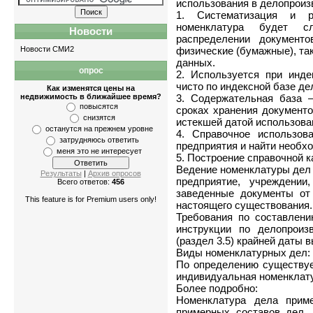
использования в делопроиз
1. Систематизация и р
номенклатура будет 
Новости
распределении документо
Новости СМИ2
физические (бумажные), та
данных.
опрос
Квартиры
-
однокомнатные
,
двухкомнатны
2. Используется при инде
чисто по индексной базе де
Как изменятся цены на
недвижимость в ближайшее время?
3. Содержательная база 
повысятся
сроках хранения документо
снизятся
истекшей датой использова
останутся на прежнем уровне
4. Справочное использов
затрудняюсь ответить
предприятия и найти необх
меня это не интересует
5. Построение справочной к
Ведение номенклатуры дел 
Результаты
|
Архив опросов
предприятие, учреждени
Всего ответов:
456
заведенные документы от
This feature is for Premium users only!
настоящего существования.
Требования по составлен
инструкции по делопроиз
(раздел 3.5) крайней даты 
Виды номенклатурных дел:
По определению существует
индивидуальная номенклат
Более подробно:
Номенклатура дела приме
примерных составов дел,