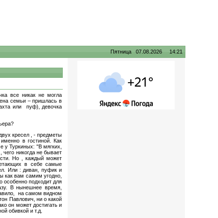
Пятница 07.08.2026 14:21
чка все никак не могла
лена семьи – пришлась в
тахта или пуф), девочка
рьера?
двух кресел , - предметы
именно в гостиной. Как
 у Туркиных: "В мягких,
, чего никогда не бывает
сти. Но , каждый может
четающих в себе самые
. Или : диван, пуфик и
ы как вам самим угодно,
то особенно подходит для
азу. В нынешнее время,
равило, на самом видном
тон Павлович, ни о какой
ако он может достигать и
ой обивкой и т.д.