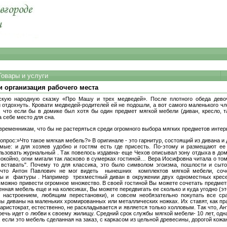
Товары и услуги
и организация рабочего места
скую народную сказку «Про Машу и трех медведей». После плотного обеда дево
й отдохнуть. Кровати медведей-родителей ей не подошли, а вот самого маленького ч
 что если бы в домике был хотя бы один предмет мягкой мебели (диван, кресло, 
 себе место для сна.
временникам, что бы не растеряться среди огромного выбора мягких предметов инте
опрос:»Что такое мягкая мебель?» В оригинале - это гарнитур, состоящий из дивана и 
мые: и для хозяев удобно и гостям есть где присесть. По-этому и размещают ее 
ьзовать журнальный . Так повелось издавна- еще Чехов описывал зону отдыха в доме
покойно, огни мигали так ласково в сумерках гостиной… Вера Иосифовна читала о том
 вставать". Почему то для классика, это было символом эгоизма, пошлости и сыто
 что Антон Павлович не мог видеть нынешних комплектов мягкой мебели, со
ы и фактуры . Например трехместный диван в окружении двух одноместных кресел
 можно привести огромное множество. В своей гостиной Вы можете сочетать предмет
нная мебель еще и на колесиках, Вы можете передвигать ее сколько и куда угодно (э
настроением, любящим перестановки), и совсем необязательно покупать все ср
ы диваны на маленьких хромированных или металлических ножках. Их ставят, как п
аристократ, естественно, не раскладывается и является только холловым. Так что, Ан
речь идет о любви к своему жилищу. Средний срок службы мягкой мебели- 10 лет, одн
если это мебель сделанная на заказ, с каркасом из цельной древесины, дорогой кожан