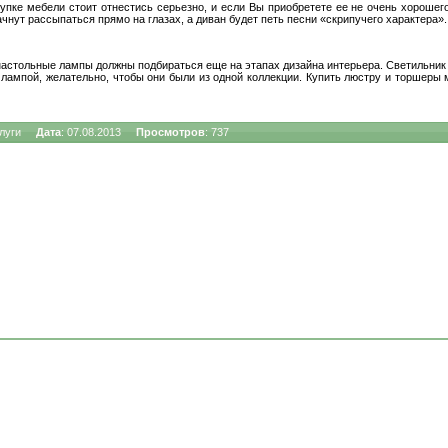
окупке мебели стоит отнестись серьезно, и если Вы приобретете ее не очень хорошег
ачнут рассыпаться прямо на глазах, а диван будет петь песни «скрипучего характера»
настольные лампы должны подбираться еще на этапах дизайна интерьера. Светильник
лампой, желательно, чтобы они были из одной коллекции. Купить люстру и торшеры
Квартиры
-
однокомнатные
,
двухкомнатные
,
трёхкомнатные
,
мно
луги
Дата
: 07.08.2013
Просмотров
: 737