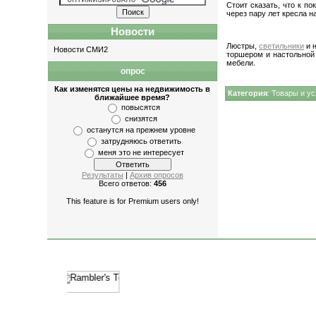
Стоит сказать, что к п
через пару лет кресла н
Новости
Люстры,
светильники
и 
Новости СМИ2
торшером и настольной 
мебели.
опрос
Как изменятся цены на недвижимость в
Категория
:
Товары и ус
ближайшее время?
повысятся
снизятся
останутся на прежнем уровне
затрудняюсь ответить
меня это не интересует
Результаты
|
Архив опросов
Всего ответов:
456
This feature is for Premium users only!