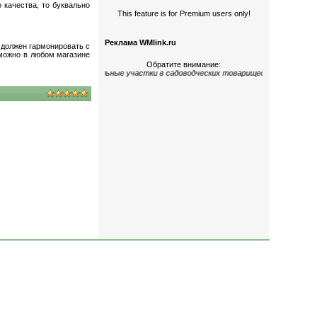
о качества, то буквально
This feature is for Premium users only!
.
Реклама WMlink.ru
 должен гармонировать с
 можно в любом магазине
Обратите внимание:
гокомнатные
;
дома и земельные участки
в садоводческих товариществах
«Керами