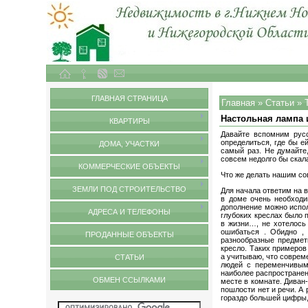
Объекты недвижимости в городе Нижний Новгород и Нижегородской области
Статьи
ГЛАВНАЯ СТРАНИЦА
Главная
»
Статьи
»
Настольная лампа 
КВАРТИРЫ
Давайте вспомним рус
определиться, где бы е
ДОМА, УЧАСТКИ
самый раз. Не думайте,
совсем недолго бы скала
КОММЕРЧЕСКИЕ ОБЪЕКТЫ
Что же делать нашим со
ЗЕМЛИ ПОД СТРОИТЕЛЬСТВО
Для начала ответим на в
в доме очень необходи
дополнение можно испол
АДРЕСА И ТЕЛЕФОНЫ
глубоких креслах было 
в жизни…, не хотелось
ошибаться . Обидно ,
ПРОДАННЫЕ ОБЪЕКТЫ
разнообразные предмет
кресло. Таких примеров
а учитываю, что совреме
СТАТЬИ
людей с переменчивым 
наиболее распространен
ОБМЕН ССЫЛКАМИ
месте в комнате. Диван-
пошлости нет и речи. А 
гораздо большей цифры, 