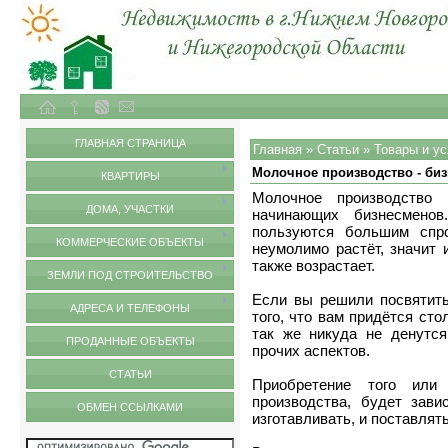
Объекты недвижимости в городе Нижний Новгород и Нижегородской области
Статьи
ГЛАВНАЯ СТРАНИЦА
Главная
»
Статьи
»
Товары и ус
Молочное производство - биз
КВАРТИРЫ
Молочное производство
ДОМА, УЧАСТКИ
начинающих бизнесмено
пользуются большим спр
КОММЕРЧЕСКИЕ ОБЪЕКТЫ
неумолимо растёт, значит 
также возрастает.
ЗЕМЛИ ПОД СТРОИТЕЛЬСТВО
Если вы решили посвятить
АДРЕСА И ТЕЛЕФОНЫ
того, что вам придётся ст
так же никуда не денутс
ПРОДАННЫЕ ОБЪЕКТЫ
прочих аспектов.
СТАТЬИ
Приобретение того или
производства, будет зави
ОБМЕН ССЫЛКАМИ
изготавливать, и поставлят