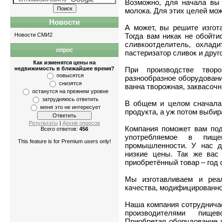
Возможно, для начала вы
молока. Для этих целей мож
Новости
А может, вы решите изгот
Новости СМИ2
Тогда вам никак не обойти
сливкоотделитель, охлади
опрос
Квартиры
-
однокомнатные
,
двухкомнатн
пастеризатор сливок и друг
Как изменятся цены на
недвижимость в ближайшее время?
При производстве твор
повысятся
разнообразное оборудование
снизятся
ванна творожная, заквасочн
останутся на прежнем уровне
затрудняюсь ответить
В общем и целом сначала
меня это не интересует
продукта, а уж потом выбир
Результаты
|
Архив опросов
Компания поможет вам под
Всего ответов:
456
употребляемое в пище
This feature is for Premium users only!
промышленности. У нас д
низкие цены. Так же вас
приобретённый товар – год 
Мы изготавливаем и реал
качества, модифицированно
Наша компания сотрудничае
производителями пище
Приобретая оборудование у