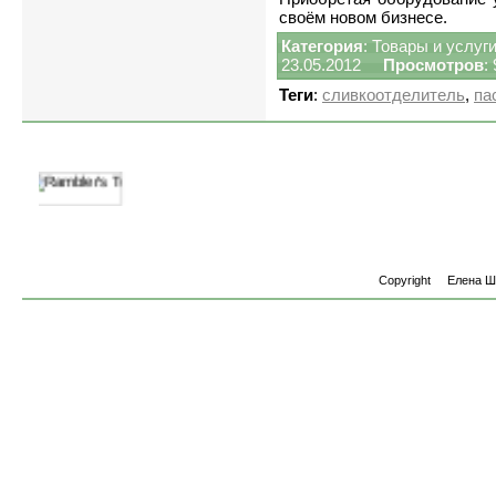
своём новом бизнесе.
Категория
:
Товары и услуг
23.05.2012
Просмотров
:
Теги
:
сливкоотделитель
,
па
Copyright
Елена 