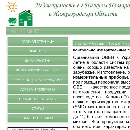
Объекты недвижимости в городе Нижний Новгород и Нижегородской области
Статьи
ГЛАВНАЯ СТРАНИЦА
Главная
»
Статьи
»
Товары и ус
контрольно измерительные 
КВАРТИРЫ
Организация ОВЕН в Укра
ДОМА, УЧАСТКИ
летие в области систем п
очень хорошо известна на
КОММЕРЧЕСКИЕ ОБЪЕКТЫ
зарубежье. Изготовление,
измерительные приборы
ЗЕМЛИ ПОД СТРОИТЕЛЬСТВО
при помощи персонала выс
ОВЕН – качественное пред
АДРЕСА И ТЕЛЕФОНЫ
изготовления продукци
производства – Харьков (Укр
ПРОДАННЫЕ ОБЪЕКТЫ
всякого производства микр
(SMD) монтажа печатных п
СТАТЬИ
этот участок оснащается 
до 11, 6 тысяч компоненто
ОБМЕН ССЫЛКАМИ
микрон. Вся продукция к
соответствие характерист