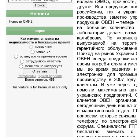
волнам (ЭМС), прочность,
другое. Вся продукция к
российским, так и украи
Новости
производства заметно уп
Новости СМИ2
продукции ОВЕН – теперь 
на большое количество 
опрос
Квартиры
-
однокомнатные
,
двухкомнатные
лаборатории делает возм
калибровку. По украинс
Как изменятся цены на
недвижимость в ближайшее время?
выпускаемой на террит
повысятся
гарантийного обслуживан
снизятся
Приход на рынок Украины 
останутся на прежнем уровне
ОВЕН всегда придерживал
затрудняюсь ответить
своим потребителям и име
меня это не интересует
мы, во время развития н
электроники для промыш
Результаты
|
Архив опросов
производству в 2007 год
Всего ответов:
456
клиентам. И уже через г
This feature is for Premium users only!
помогли максимально ав
украинских предприятий.
клиентов ОВЕН организов
сегодняшний день вошел от
и маркетинговый отдел. Г
вопросам, которые связаны
телефону, по электронно
форума. Специалисты ГТП
бесплатно выехать с
осуществления его монтажа