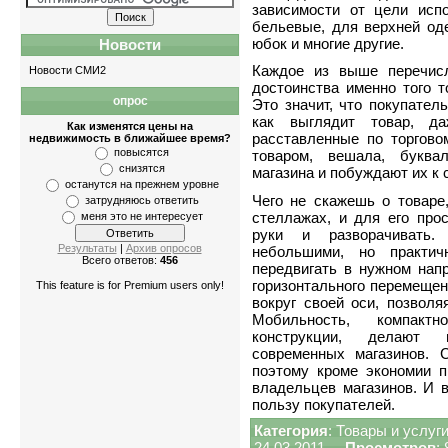
зависимости от цели исп
бельевые, для верхней оде
юбок и многие другие.
Новости
Каждое из выше перечисл
Новости СМИ2
достоинства именно того т
опрос
Это значит, что покупател
Квартиры
-
однокомнатные
,
двухкомнатны
как выглядит товар, д
Как изменятся цены на
расставленные по торгов
недвижимость в ближайшее время?
повысятся
товаром, вешала, буквал
снизятся
магазина и побуждают их к
останутся на прежнем уровне
Чего не скажешь о товаре
затрудняюсь ответить
стеллажах, и для его про
меня это не интересует
руки и разворачивать
Результаты
|
Архив опросов
небольшими, но практич
Всего ответов:
456
передвигать в нужном напр
горизонтального перемещен
This feature is for Premium users only!
вокруг своей оси, позволя
Мобильность, компактн
конструкции, делают 
современных магазинов. 
поэтому кроме экономии 
владельцев магазинов. И в
пользу покупателей.
Категория
:
Товары и услуг
24.03.2011
Просмотров
: