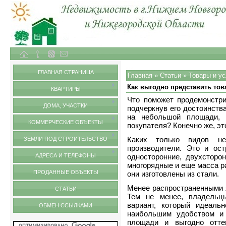
Объекты недвижимости в городе Нижний Новгород и Нижегородской области
Статьи
ГЛАВНАЯ СТРАНИЦА
Главная
»
Статьи
»
Товары и ус
Как выгодно представить тов
КВАРТИРЫ
Что поможет продемонстри
ДОМА, УЧАСТКИ
подчеркнув его достоинств
на небольшой площади, 
КОММЕРЧЕСКИЕ ОБЪЕКТЫ
покупателя? Конечно же, эт
Каких только видов не
ЗЕМЛИ ПОД СТРОИТЕЛЬСТВО
производители. Это и ост
АДРЕСА И ТЕЛЕФОНЫ
односторонние, двухсторон
многорядные и еще масса р
ПРОДАННЫЕ ОБЪЕКТЫ
они изготовлены из стали.
Менее распространенными я
СТАТЬИ
Тем не менее, владельцы
вариант, который идеаль
ОБМЕН ССЫЛКАМИ
наибольшим удобством и 
площади и выгодно отт