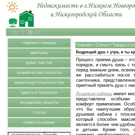
Объекты недвижимости в городе Нижний Новгород и Нижегородской области
Статьи
ГЛАВНАЯ СТРАНИЦА
Главная
»
Статьи
»
Товары и ус
Бодрящий душ с утра, и ты к
КВАРТИРЫ
Процесс приема душа – это
ДОМА, УЧАСТКИ
порядок, и смыть грязь с 
перед важным днем, освежи
КОММЕРЧЕСКИЕ ОБЪЕКТЫ
же расслабиться после 
сантехника, представлен
ЗЕМЛИ ПОД СТРОИТЕЛЬСТВО
приятный принять душ с н
АДРЕСА И ТЕЛЕФОНЫ
Душевые кабины
имеют мно
представлена особыми 
ПРОДАННЫЕ ОБЪЕКТЫ
комфорт применения. Особе
что бы наилучшим образ
СТАТЬИ
душевая кабина с плоски
который способен макси
ОБМЕН ССЫЛКАМИ
является более чем удобн
и детьми. Кроме того, о
снижают необходимость д