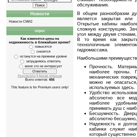
обслуживания.
В общем разнообразии ду
Новости
является закрытая или 
Новости СМИ2
Открытые кабины наибол
сложную конструкцию. Зач
опрос
Квартиры
-
однокомнатные
,
двухкомн
угол между двумя стенами,
В то время как закрыт
Как изменятся цены на
недвижимость в ближайшее время?
технологичным элемент
повысятся
гидромассажа.
снизятся
останутся на прежнем уровне
Наибольшими преимущества
затрудняюсь ответить
Прочность. Матери
меня это не интересует
наиболее прочны. 
Результаты
|
Архив опросов
механических поврежд
Всего ответов:
456
можно не опасаться
используемых здесь.
This feature is for Premium users only!
Удобство использова
абсолютно все мод
наиболее удобным
принимать душ с наи
Бесшумность. Двер
абсолютно бесшумно, 
Надежность и долго
кабинки служит наи
который существенно 