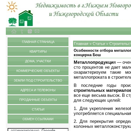
Объекты недвижимости в городе Нижний Новгород и Нижегородской области
Статьи
ГЛАВНАЯ СТРАНИЦА
Главная
»
Статьи
»
Строительс
Особенности отбора металлоп
КВАРТИРЫ
концерна Бош
ДОМА, УЧАСТКИ
Металлопродукци
я — оче
сто процентов не дает мал
КОММЕРЧЕСКИЕ ОБЪЕКТЫ
охарактеризуем такие м
металлопроката в строитель
ЗЕМЛИ ПОД СТРОИТЕЛЬСТВО
В последние годы прои
строительных материало
АДРЕСА И ТЕЛЕФОНЫ
все еще весьма высок. В с
для следующих целей:
ПРОДАННЫЕ ОБЪЕКТЫ
1. Для укрепления железо
СТАТЬИ
употребляется специальная
ОБМЕН ССЫЛКАМИ
2. Для перекрытия опреде
колонных металлоконструкци