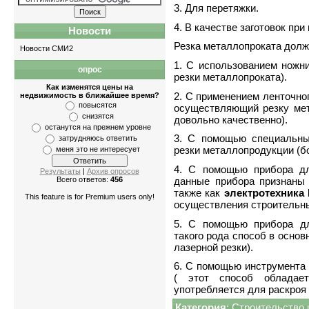
3. Для перетяжки.
4. В качестве заготовок пр
Новости
Резка металлопроката долж
Новости СМИ2
1. С использованием ножни
опрос
Квартиры
-
однокомнатные
,
двухкомнатные
резки металлопроката).
Как изменятся цены на
2. С применением ленточно
недвижимость в ближайшее время?
повысятся
осуществляющий резку мет
снизятся
довольно качественно).
останутся на прежнем уровне
3. С помощью специальны
затрудняюсь ответить
резки металлопродукции (б
меня это не интересует
4. С помощью прибора дл
Результаты
|
Архив опросов
данные прибора признаны
Всего ответов:
456
также как
электротехника
This feature is for Premium users only!
осуществления строительны
5. С помощью прибора дл
такого рода способ в основ
лазерной резки).
6. С помощью инструмента 
( этот способ обладае
употребляется для раскроя 
Категория
:
Строительство 