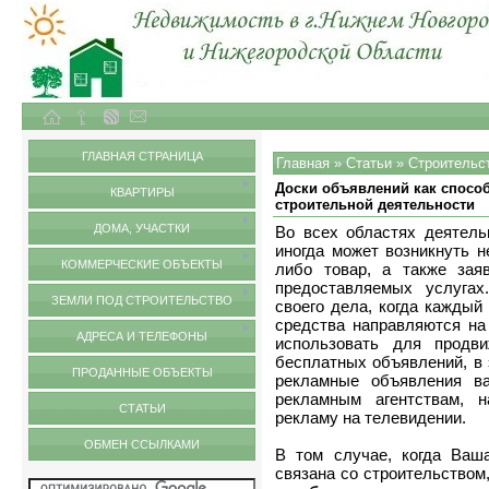
Объекты недвижимости в городе Нижний Новгород и Нижегородской области
Статьи
ГЛАВНАЯ СТРАНИЦА
Главная
»
Статьи
»
Строительс
Доски объявлений как способ
КВАРТИРЫ
строительной деятельности
ДОМА, УЧАСТКИ
Во всех областях деятель
иногда может возникнуть н
КОММЕРЧЕСКИЕ ОБЪЕКТЫ
либо товар, а также зая
предоставляемых услугах
ЗЕМЛИ ПОД СТРОИТЕЛЬСТВО
своего дела, когда каждый
средства направляются на
АДРЕСА И ТЕЛЕФОНЫ
использовать для продв
бесплатных объявлений, в 
ПРОДАННЫЕ ОБЪЕКТЫ
рекламные объявления в
рекламным агентствам, н
СТАТЬИ
рекламу на телевидении.
ОБМЕН ССЫЛКАМИ
В том случае, когда Ваш
связана со строительством