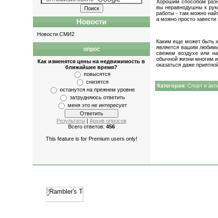
Хорошим способом разн
вы неравнодушны к руко
работы - там можно най
а можно просто завести
Новости
Новости СМИ2
Каким еще может быть х
является вашим любимым
опрос
свежем воздухе или на
обычной жизни многим и
Как изменятся цены на недвижимость в
оказаться даже приятной
ближайшее время?
повысятся
снизятся
Категория
:
Спорт и акт
останутся на прежнем уровне
затрудняюсь ответить
меня это не интересует
Результаты
|
Архив опросов
Всего ответов:
456
This feature is for Premium users only!