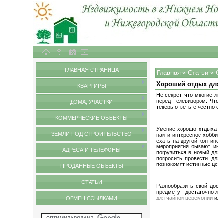
Объекты недвижимости в городе Нижний Новгород и Нижегородской области
Статьи
ГЛАВНАЯ СТРАНИЦА
Главная
»
Статьи
»
Хороший отдых дл
КВАРТИРЫ
Не секрет, что многие 
перед телевизором. Чт
ДОМА, УЧАСТКИ
теперь ответьте честно
КОММЕРЧЕСКИЕ ОБЪЕКТЫ
Умение хорошо отдыхать
ЗЕМЛИ ПОД СТРОИТЕЛЬСТВО
найти интересное хобби
ехать на другой контин
мероприятия бывают ин
АДРЕСА И ТЕЛЕФОНЫ
погрузиться в новый д
попросить провести д
познакомят истинные це
ПРОДАННЫЕ ОБЪЕКТЫ
СТАТЬИ
Разнообразить свой до
предмету - достаточно 
для чайной церемонии
и
ОБМЕН ССЫЛКАМИ