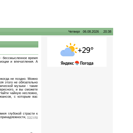
Четверг 06.08.2026 20:38
е - бессмысленное время
моции и впечатления. А
икогда не поздно. Можно
ля этого не обязательно
нической музыки - такие
ересного, и вы сможете
 Найти чайную несложно,
нюансов, с которым вас
мея глубокой страсти к
е принадлежности,
посуда