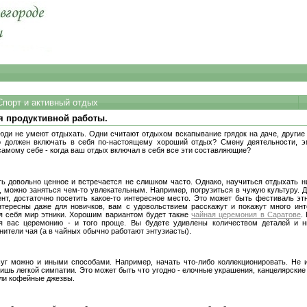
Спорт и активный отдых
я продуктивной работы.
люди не умеют отдыхать. Одни считают отдыхом вскапывание грядок на даче, други
о должен включать в себя по-настоящему хороший отдых? Смену деятельности, э
 самому себе - когда ваш отдых включал в себя все эти составляющие?
 довольно ценное и встречается не слишком часто. Однако, научиться отдыхать н
, можно заняться чем-то увлекательным. Например, погрузиться в чужую культуру. Д
ент, достаточно посетить какое-то интересное место. Это может быть фестиваль эт
тересны даже для новичков, вам с удовольствием расскажут и покажут много инт
ля себя мир этники. Хорошим вариантом будет также
чайная церемония в Саратове
.
ля вас церемонию - и того проще. Вы будете удивлены количеством деталей и 
нители чая (а в чайных обычно работают энтузиасты).
суг можно и иными способами. Например, начать что-либо коллекционировать. Не и
лишь легкой симпатии. Это может быть что угодно - елочные украшения, канцелярски
ли кофейные джезвы.