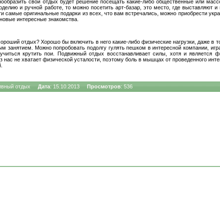
ообразить свой отдых будет решение посещать какие-либо общественные или масс
делию и ручной работе, то можно посетить арт-базар, это место, где выставляют и
ти самые оригинальные подарки из всех, что вам встречались, можно приобрести укр
 новые интересные знакомства.
ороший отдых? Хорошо бы включить в него какие-либо физические нагрузки, даже в то
 занятием. Можно попробовать подолгу гулять пешком в интересной компании, игр
Квартиры
-
однокомнатные
,
двухкомнатные
,
трёхкомнатные
,
мн
учиться крутить пои. Подвижный отдых восстанавливает силы, хотя и является фи
з нас не хватает физической усталости, поэтому боль в мышцах от проведенного инт
.
ивный отдых
Дата
: 15.10.2013
Просмотров
: 536