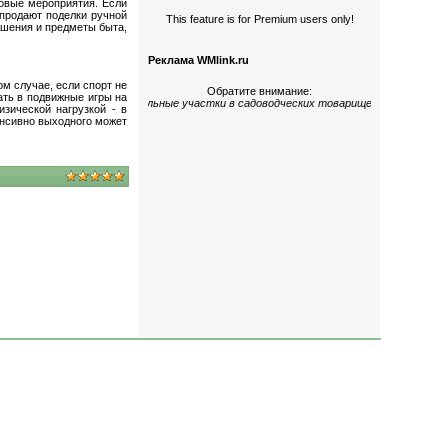
овые мероприятия. Если
 продают поделки ручной
This feature is for Premium users only!
ашения и предметы быта,
Реклама WMlink.ru
м случае, если спорт не
Обратите внимание:
ать в подвижные игры на
огокомнатные
;
дома и земельные участки
в садоводческих товариществах
«Керами
зической нагрузкой - в
енсивно выходного может