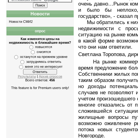
очень давно…Рынок ком
и было бы неплохо
Новости
государство», - сказал п
Мы обратились к ниже
Новости СМИ2
недвижимости с прос
опрос
Квартиры
-
однокомнатные
,
двухкомнатные
,
трёхко
ситуацию на рынке комм
Как изменятся цены на
в какой форме возможно
недвижимость в ближайшее время?
что они нам ответили.
повысятся
снизятся
Светлана Торопова, дир
останутся на прежнем уровне
На рынке коммерчес
затрудняюсь ответить
меня это не интересует
время предложение боле
Собственники жилых по
Результаты
|
Архив опросов
таким образом получит
Всего ответов:
456
но доходы потенциал
This feature is for Premium users only!
случаев не позволяют и
учетом произошедшего с
многие отказались от 
сложившейся ситуации
жилищные вопросы пу
возможно оживление ры
потока новых студен
Новгороде.