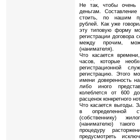
Не так, чтобы очень 
деньгам. Составление 
стоить, по нашим пр
рублей. Как уже говор
эту типовую форму мо
регистрации договора с
между прочим, мож
(нанимателя).
Что касается времени
часов, которые необ
регистрационной сл
регистрацию. Этого мо
имени доверенность на
либо иного представ
колеблется от 600 д
расценок конкретного но
Что касается выгоды. 
в определенной с
(собственнику) жи
(нанимателю) такого
процедуру расторже
предусмотреть исклю