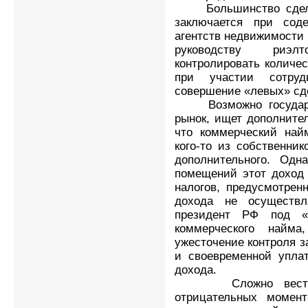
Большинство сделок
заключается при сод
агентств недвижимости 
руководству риэл
контролировать количе
при участии сотруд
совершение «левых» сд
Возможно государств
рынок, ищет дополнител
что коммерческий най
кого-то из собственник
дополнительного. Одн
помещений этот доход 
налогов, предусмотрен
дохода не осуществл
президент РФ под «
коммерческого найм
ужесточение контроля з
и своевременной уплат
дохода.
Сложно вести ра
отрицательных момент