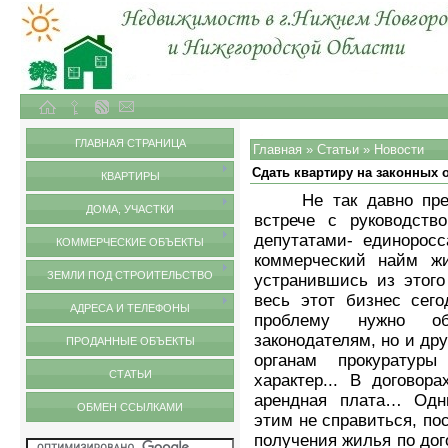
Объекты недвижимости в городе Нижний Новгород и Нижегородской области
Статьи
ГЛАВНАЯ СТРАНИЦА
Главная
»
Статьи
»
Новости
Сдать квартиру на законных 
КВАРТИРЫ
Не так давно прези
ДОМА, УЧАСТКИ
встрече с руководст
депутатами- единорос
КОММЕРЧЕСКИЕ ОБЪЕКТЫ
коммерческий найм жи
ЗЕМЛИ ПОД СТРОИТЕЛЬСТВО
устранившись из этого
весь этот бизнес сег
АДРЕСА И ТЕЛЕФОНЫ
проблему нужно о
законодателям, но и др
ПРОДАННЫЕ ОБЪЕКТЫ
органам прокуратур
СТАТЬИ
характер... В договор
арендная плата… Одн
ОБМЕН ССЫЛКАМИ
этим не справиться, по
получения жилья по дог