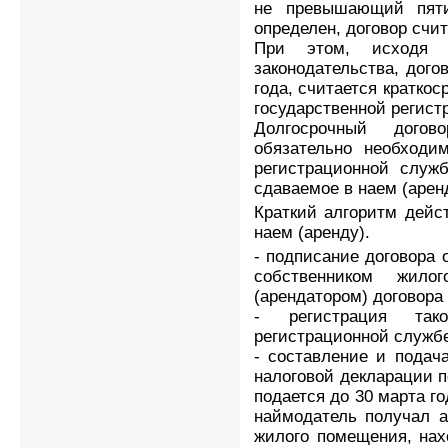
не превышающий пяти
определен, договор счит
При этом, исходя 
законодательства, дого
года, считается кратко
государственной регист
Долгосрочный догов
обязательно необходи
регистрационной служб
сдаваемое в наем (арен
Краткий алгоритм дейс
наем (аренду).
- подписание договора
собственником жило
(арендатором) договора
- регистрация так
регистрационной службе
- составление и подач
налоговой декларации 
подается до 30 марта го
наймодатель получал а
жилого помещения, нах