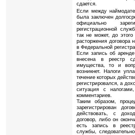
сдается.
Если между наймодате
была заключен долгоср
официально зарег
регистрационной служб
так не может, до этог
расторжения договора н
в Федеральной регистр
Если запись об аренде
внесена в реестр с
имущества, то и вопр
возникнет. Налоги упл
течение которых действо
регистрировался, а дох
ситуация с налогами
комментариев.
Таким образом, проце
зарегистрирован дог
действовать, с доход
договор, либо он оконч
есть запись в реест
службы, следовательно