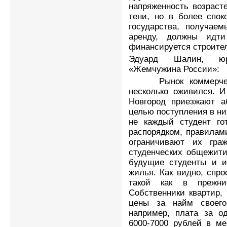
напряженность возраст
тени, но в более спок
государства, получае
аренду, должны идт
финансируется строите
Эдуард Шалин, юр
«Жемчужина России»:
Рынок коммерческо
несколько оживился. И
Новгород приезжают а
целью поступления в ни
не каждый студент г
распорядком, правилам
ограничивают их гра
студенческих общежити
будущие студенты и и
жилья. Как видно, спро
такой как в прежни
Собственники квартир,
цены за найм своего
например, плата за од
6000-7000 рублей в ме