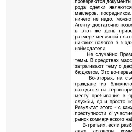
проверяются документы н
рода сделки являютс
маклеров, посредников,
ничего не надо, можно
Агенту достаточно позв
в этот же день приве
размере месячной платы
никаких налогов в бюдж
наймодатели
Не случайно Президе
темы. В средствах мас
затрагивают тему о де
бюджетов. Это во-первы
Во-вторых, на съем
граждане из ближнего
находятся на территор
месту пребывания в о
службы, да и просто н
Результат этого - с к
преступности с участи
рынок коммерческого н
В-третьих, если разби
даже договоры комм