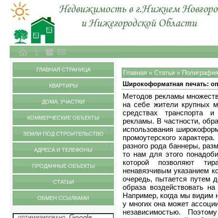
Объекты недвижимости в городе Нижний Новгород и Нижегородской области
Статьи
ГЛАВНАЯ СТРАНИЦА
Главная
»
Статьи
»
Полиграфия
Широкоформатная печать: оп
КВАРТИРЫ
Методов рекламы множеств
ДОМА, УЧАСТКИ
на себе жители крупных м
средствах транспорта и
КОММЕРЧЕСКИЕ ОБЪЕКТЫ
рекламы. В частности, обр
использования широкоформ
ЗЕМЛИ ПОД СТРОИТЕЛЬСТВО
промоутерского характера.
разного рода баннеры, раз
АДРЕСА И ТЕЛЕФОНЫ
то нам для этого понадоб
которой позволяют тир
ПРОДАННЫЕ ОБЪЕКТЫ
ненавязчивым указанием ко
очередь, пытается путем д
СТАТЬИ
образа воздействовать на
Например, когда мы видим н
ОБМЕН ССЫЛКАМИ
у многих она может ассоци
независимостью. Поэтом