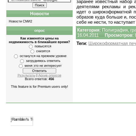
заранее известный набор 
деятелями рекламы и рек
идет о широкоформатной п
Новости
образов куда больше и, по
Новости СМИ2
себе не нести, то наступае
Категория
:
Полиграфия, гр
опрос
Квартиры
-
однокомнатные
,
двухкомнатн
16.04.2011
Просмотров
:
Как изменятся цены на
недвижимость в ближайшее время?
Теги
:
Широкоформатная печ
повысятся
снизятся
останутся на прежнем уровне
затрудняюсь ответить
меня это не интересует
Результаты
|
Архив опросов
Всего ответов:
456
This feature is for Premium users only!