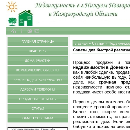
Объекты недвижимости в городе Нижний Новгород и Нижегородской области
Статьи
ГЛАВНАЯ СТРАНИЦА
Главная
»
Статьи
»
Недвижимо
Советы для быстрой реализа
КВАРТИРЫ
ДОМА, УЧАСТКИ
Процесс продажи и п
недвижимости в Донецке
КОММЕРЧЕСКИЕ ОБЪЕКТЫ
как в любой сделке, прода
себя наибольшую выгоду. В
ЗЕМЛИ ПОД СТРОИТЕЛЬСТВО
деле, как
срочная про
недвижимости немного от
АДРЕСА И ТЕЛЕФОНЫ
продажа имеет особенности
ПРОДАННЫЕ ОБЪЕКТЫ
Первым делом хотелось бы
процессе срочной продаже
СТАТЬИ
Более того, скорее всег
снизить стоимость, по срав
ОБМЕН ССЫЛКАМИ
реализовать дом. Если ж
бабушки и похож на землян