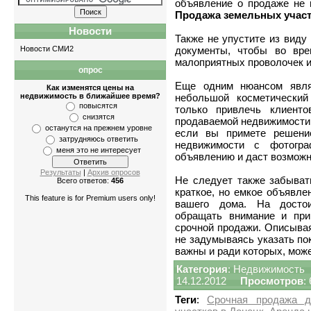
объявление о продаже не 
Продажа земельных участ
Новости
Также не упустите из виду
Новости СМИ2
документы, чтобы во вре
малоприятных проволочек и
опрос
Квартиры
-
однокомнатные
,
двухкомнатны
Еще одним нюансом явля
Как изменятся цены на
недвижимость в ближайшее время?
небольшой косметический
повысятся
только привлечь клиент
снизятся
продаваемой недвижимости.
останутся на прежнем уровне
если вы примете решени
затрудняюсь ответить
недвижимости с фотогр
меня это не интересует
объявлению и даст возможн
Результаты
|
Архив опросов
Не следует также забыват
Всего ответов:
456
краткое, но емкое объявле
This feature is for Premium users only!
вашего дома. На досто
обращать внимание и при
срочной продажи. Описыва
не задумываясь указать по
важны и ради которых, може
Категория
:
Недвижимость
14.12.2012
Просмотров
:
Теги
:
Срочная продажа д