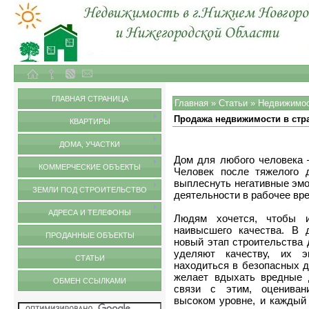
Объекты недвижимости в городе Нижний Новгород и Нижегородской области
Статьи
ГЛАВНАЯ СТРАНИЦА
Главная
»
Статьи
»
Недвижимо
Продажа недвижимости в стр
КВАРТИРЫ
ДОМА, УЧАСТКИ
Дом для любого человека –
КОММЕРЧЕСКИЕ ОБЪЕКТЫ
Человек после тяжелого 
выплеснуть негативные эмо
ЗЕМЛИ ПОД СТРОИТЕЛЬСТВО
деятельности в рабочее вр
АДРЕСА И ТЕЛЕФОНЫ
Людям хочется, чтобы 
наивысшего качества. В 
ПРОДАННЫЕ ОБЪЕКТЫ
новый этап строительства 
уделяют качеству, их э
СТАТЬИ
находиться в безопасных д
желает вдыхать вредные 
ОБМЕН ССЫЛКАМИ
связи с этим, оцениван
высоком уровне, и каждый 