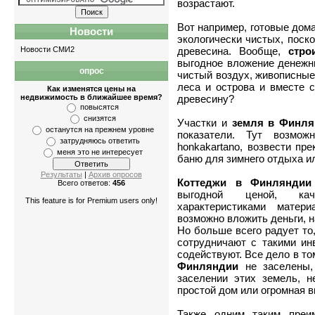
возрастают.
Вот например, готовые дом
Новости
экологически чистых, поск
Новости СМИ2
древесина. Вообще,
стро
выгодное вложение денежн
опрос
Квартиры
-
однокомнатные
,
двухкомнатны
чистый воздух, живописные
леса и острова и вместе 
Как изменятся цены на
недвижимость в ближайшее время?
древесину?
повысятся
снизятся
Участки и
земля в Финля
останутся на прежнем уровне
показатели. Тут возмо
затрудняюсь ответить
honkakartano, возвести пр
меня это не интересует
баню для зимнего отдыха и
Результаты
|
Архив опросов
Коттеджи в Финляндии
Всего ответов:
456
выгодной ценой, кач
This feature is for Premium users only!
характеристиками мате
возможно вложить деньги, 
Но больше всего радует то
сотрудничают с такими ин
содействуют. Все дело в то
Финляндии
не заселены,
заселении этих земель, н
простой дом или огромная в
Также одним таким преи