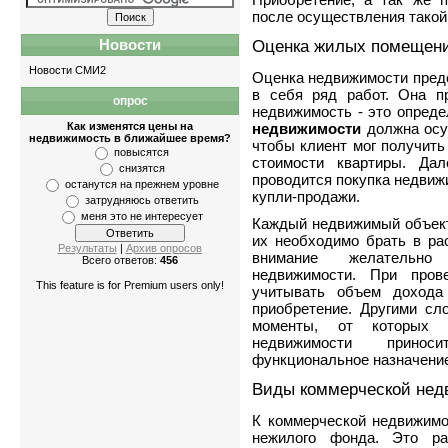
после осуществления такой
Оценка жилых помещени
Новости
Новости СМИ2
Оценка недвижимости предс
в себя ряд работ. Она п
опрос
недвижимость - это опред
недвижимости
должна осу
Как изменятся цены на
недвижимость в ближайшее время?
чтобы клиент мог получить
повысятся
стоимости квартиры. Дал
снизятся
проводится покупка недвиж
останутся на прежнем уровне
купли-продажи.
затрудняюсь ответить
меня это не интересует
Каждый недвижимый объект
их необходимо брать в ра
Результаты
|
Архив опросов
внимание желательно
Всего ответов:
456
недвижимости. При пров
This feature is for Premium users only!
учитывать объем дохода
приобретение. Другими сл
моменты, от которых б
недвижимости приноси
функциональное назначение
Виды коммерческой нед
К коммерческой недвижимо
нежилого фонда. Это ра