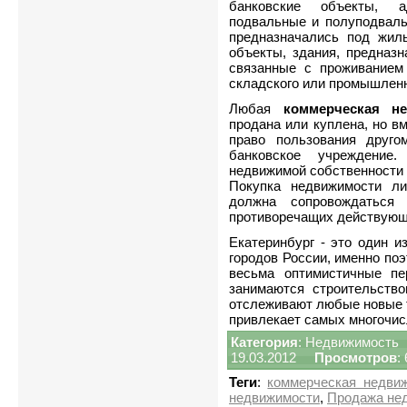
банковские объекты, а
подвальные и полуподваль
предназначались под жил
объекты, здания, предназ
связанные с проживанием
складского или промышленн
Любая
коммерческая н
продана или куплена, но вм
право пользования друго
банковское учреждение
недвижимой собственности 
Покупка недвижимости ли
должна сопровождаться
противоречащих действующ
Екатеринбург - это один 
городов России, именно по
весьма оптимистичные пе
занимаются строительств
отслеживают любые новые т
привлекает самых многочис
Категория
:
Недвижимость
19.03.2012
Просмотров
:
Теги
:
коммерческая недви
недвижимости
,
Продажа не