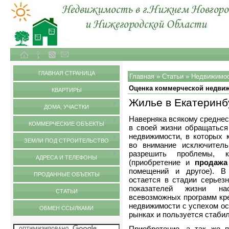
Объекты недвижимости в городе Нижний Новгород и Нижегородской области
Статьи
ГЛАВНАЯ СТРАНИЦА
Главная
»
Статьи
»
Недвижимо
Оценка коммерческой недви
КВАРТИРЫ
Жилье в Екатеринб
ДОМА, УЧАСТКИ
Наверняка всякому среднес
КОММЕРЧЕСКИЕ ОБЪЕКТЫ
в своей жизни обращаться
недвижимости, в которых 
ЗЕМЛИ ПОД СТРОИТЕЛЬСТВО
во внимание исключитель
разрешить проблемы, 
АДРЕСА И ТЕЛЕФОНЫ
(приобретение и
продажа
помещений и другое). В 
ПРОДАННЫЕ ОБЪЕКТЫ
остается в стадии серьез
показателей жизни на
СТАТЬИ
всевозможных программ кр
недвижимости с успехом ос
ОБМЕН ССЫЛКАМИ
рынках и пользуется стаби
Приобретение, а так же 