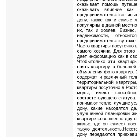
оказывает помощь путеше
оказывать влияние как
предпринимательство ины
дону, также как и самые 
популярны в данной местно
их, так и хозяев. Бизнес
недвижимости, относ
предпринимательству тоже 
Часто квартиры посуточно в
самого хозяина. Для этого
дает информацию как в сво
Чтобытолько эти квартир
снять квартиру в большей
объявления фото квартир. 
содержат и различный толь
территориальной квартиры,
квартиры посуточно в Рост
моды, имеют способн
соответствующего статуса.
понимают тепло, лучшие ус
дону, какие находятся д
улучшенной планировки жи
квартире совершенно друго
жилье, где он сумеет пос
такую деятельность.Некот
дону передаются приехавш