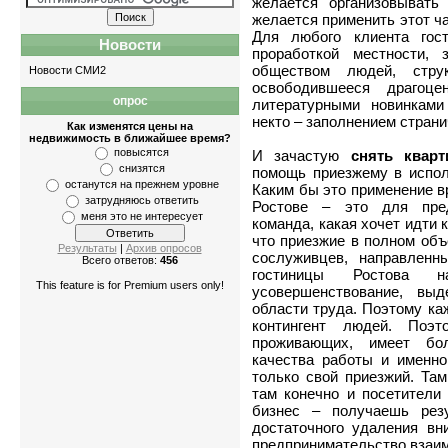
желается организовывать
желается применить этот ч
Для любого клиента гос
Новости
проработкой местности,
обществом людей, стру
Новости СМИ2
освободившееся драгоц
опрос
литературными новинками
Квартиры
-
однокомн
некто – заполнением страни
Как изменятся цены на
недвижимость в ближайшее время?
повысятся
И зачастую
снять кварт
снизятся
помощь приезжему в испол
останутся на прежнем уровне
Каким бы это применение в
затрудняюсь ответить
Ростове – это для пред
меня это не интересует
команда, какая хочет идти к
что приезжие в полном объ
Результаты
|
Архив опросов
сослуживцев, направленн
Всего ответов:
456
гостиницы Ростова 
This feature is for Premium users only!
усовершенствование, выд
области труда. Поэтому ка
контингент людей. Поэ
проживающих, имеет бол
качества работы и именно
только свой приезжий. Там
там конечно и посетители
бизнес – получаешь рез
достаточного удаления вн
предпринимательство,вза