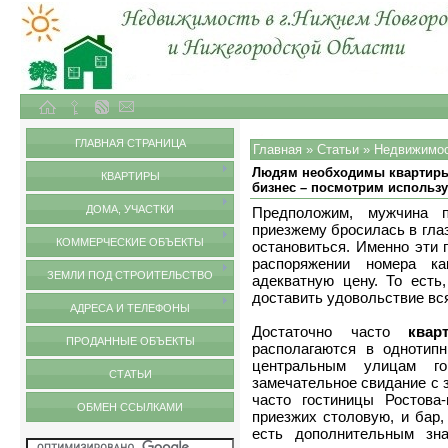
Объекты недвижимости в городе Нижний Новгород и Нижегородской области
Статьи
ГЛАВНАЯ СТРАНИЦА
Главная
»
Статьи
»
Недвижимо
Людям необходимы квартиры н
КВАРТИРЫ
бизнес – посмотрим использу
ДОМА, УЧАСТКИ
Предположим, мужчина 
приезжему бросилась в глаз
КОММЕРЧЕСКИЕ ОБЪЕКТЫ
остановиться. Именно эти 
распоряжении номера к
ЗЕМЛИ ПОД СТРОИТЕЛЬСТВО
адекватную цену. То есть
доставить удовольствие вс
АДРЕСА И ТЕЛЕФОНЫ
Достаточно часто
ква
ПРОДАННЫЕ ОБЪЕКТЫ
располагаются в однотипн
центральным улицам г
СТАТЬИ
замечательное свидание с 
часто гостиницы Ростова
ОБМЕН ССЫЛКАМИ
приезжих столовую, и бар,
есть дополнительным зна