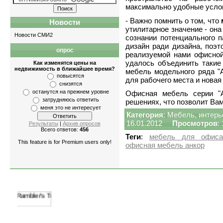
максимально удобные усло
- Важно помнить о том, что
Новости
утилитарное значение - она
Новости СМИ2
сознании потенциального п
дизайн ради дизайна, поэ
опрос
Квартиры
-
однокомнатные
,
двухкомнатные
реализуемой нами офисно
удалось объединить такие 
Как изменятся цены на
недвижимость в ближайшее время?
мебель модельного ряда "А
повысятся
для рабочего места и новая
снизятся
останутся на прежнем уровне
Офисная мебель серии "А
затрудняюсь ответить
решениях, что позволит Вам
меня это не интересует
Категория
:
Мебель, интерь
16.01.2012
Просмотров
:
Результаты
|
Архив опросов
Всего ответов:
456
Теги
:
мебель для офиса
This feature is for Premium users only!
офисная мебель анкор