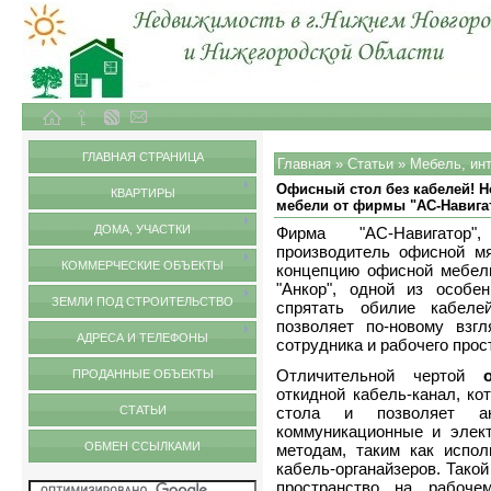
Объекты недвижимости в городе Нижний Новгород и Нижегородской области
Статьи
ГЛАВНАЯ СТРАНИЦА
Главная
»
Статьи
»
Мебель, ин
Офисный стол без кабелей! 
КВАРТИРЫ
мебели от фирмы "AC-Навига
ДОМА, УЧАСТКИ
Фирма "AC-Нaвигатор
производитель офисной м
КОММЕРЧЕСКИЕ ОБЪЕКТЫ
концепцию офисной мебел
"Анкор", одной из особе
ЗЕМЛИ ПОД СТРОИТЕЛЬСТВО
спрятать обилие кабелей
позволяет по-новому взг
АДРЕСА И ТЕЛЕФОНЫ
сотрудника и рабочего прос
Отличительной чертой
ПРОДАННЫЕ ОБЪЕКТЫ
откидной кабель-канал, ко
СТАТЬИ
стола и позволяет акк
коммуникационные и элект
ОБМЕН ССЫЛКАМИ
методам, таким как испо
кабель-органайзеров. Тако
пространство на рабоче