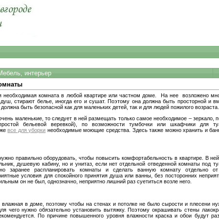
Мебель, интерьер
комнаты
я необходимая комната в любой квартире или частном доме. На нее возложено мно
уш, стирают белье, иногда его и сушат. Поэтому она должна быть просторной и в
должна быть безопасной как для маленьких детей, так и для людей пожилого возраста
чень маленькие, то следует в ней размещать только самое необходимое – зеркало, п
простой бельевой веревкой), по возможности тумбочки или шкафчики для ту
 же
все для уборки
необходимые моющие средства. Здесь также можно хранить и бан
ужно правильно оборудовать, чтобы повысить комфортабельность в квартире. В не
льник, душевую кабину, но и унитаз, если нет отдельной отведенной комнаты под ту
но заранее распланировать комнаты и сделать ванную комнату отдельно от
иятные условия для спокойного принятия душа или ванны, без посторонних неприят
ильным он не был, однозначно, неприятно лишний раз суетиться возле него.
 влажная в доме, поэтому чтобы на стенах и потолке не было сырости и плесени н
для чего нужно обязательно установить вытяжку. Поэтому окрашивать стены лакок
екомендуется. По причине повышенного уровня влажности краска и обои будут ра