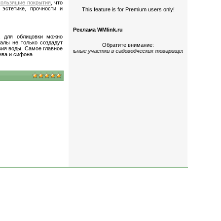
кользящие покрытия
, что
эстетике, прочности и
This feature is for Premium users only!
Реклама WMlink.ru
, для облицовки можно
иалы не только создадут
Обратите внимание:
вия воды. Самое главное
гокомнатные
;
дома и земельные участки
в садоводческих товариществах
«Керами
ива и сифона.