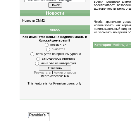
время производителями
обеспечивает безопас
долговечности таких от
Новости
Новости СМИ2
Чтобы зрительно увел
использовать как керам
привлекательный вид, н
опрос
не забывать во время о
Как изменятся цены на недвижимость в
ближайшее время?
повысятся
Категория
:
Мебель, ин
снизятся
останутся на прежнем уровне
затрудняюсь ответить
меня это не интересует
Результаты
|
Архив опросов
Всего ответов:
456
This feature is for Premium users only!