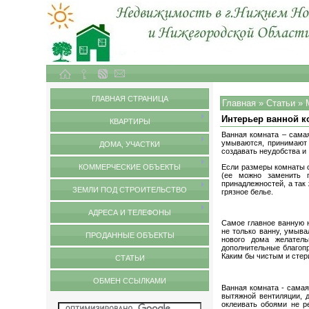
Объекты недвижимости в городе Нижний Новгород и Нижегородской области
Статьи
ГЛАВНАЯ СТРАНИЦА
Главная
»
Статьи
»
Интерьер ванной 
КВАРТИРЫ
Ванная комната – сама
умываются, принимают д
ДОМА, УЧАСТКИ
создавать неудобства и 
КОММЕРЧЕСКИЕ ОБЪЕКТЫ
Если размеры комнаты о
(ее можно заменить 
принадлежностей, а так
ЗЕМЛИ ПОД СТРОИТЕЛЬСТВО
грязное белье.
АДРЕСА И ТЕЛЕФОНЫ
Самое главное ванную н
не только ванну, умыва
ПРОДАННЫЕ ОБЪЕКТЫ
нового дома желатель
дополнительные благопр
Каким бы чистым и стер
СТАТЬИ
ОБМЕН ССЫЛКАМИ
Ванная комната - самая
вытяжной вентиляции, 
оклеивать обоями не р