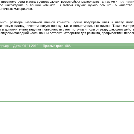
 предусмотрена масса всевозможных водостойких материалов, а так же -
противос
ное нахождение в ванной комнате. В любом случае нужно помнить о качестве, 
делочных материалов.
ичить размеры маленькой ванной комнаты нужно подобрать цвет к цвету пола
ическую плитку, синтетическую пленку, так и полистирольные плитки. Такие матер
о и дополнительно защитят поверхность стен, потолка и пола от разрушающего дейст
Квартиры
-
однокомнатные
,
двухкомнатные
,
трёхкомнатные
,
мно
блицовки фасадной части ванны оставить отверстие для ремонта, профилактики перел
терьер
Дата
: 06.11.2012
Просмотров
: 688