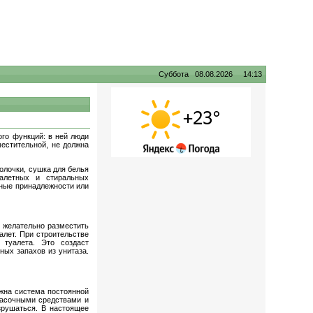
Суббота 08.08.2026 14:13
го функций: в ней люди
местительной, не должна
.
олочки, сушка для белья
алетных и стиральных
ные принадлежности или
й желательно разместить
алет. При строительстве
 туалета. Это создаст
ных запахов из унитаза.
ужна система постоянной
расочными средствами и
зрушаться. В настоящее