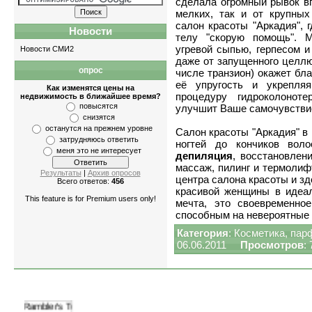
сделала огромный рывок вп
мелких, так и от крупных
салон красоты "Аркадия",
Новости
телу "скорую помощь". М
угревой сыпью, герпесом и
Новости СМИ2
даже от запущенного целлю
опрос
числе транзион) окажет бл
Квартиры
-
однокомнатные
,
двухкомнатные
её упругость и укрепля
Как изменятся цены на
процедуру гидроколоноте
недвижимость в ближайшее время?
повысятся
улучшит Ваше самочувстви
снизятся
останутся на прежнем уровне
Салон красоты "Аркадия" в
затрудняюсь ответить
ногтей до кончиков вол
меня это не интересует
депиляция
, восстановлен
массаж, пилинг и термолифт
Результаты
|
Архив опросов
центра салона красоты и зд
Всего ответов:
456
красивой женщины в идеал
This feature is for Premium users only!
мечта, это своевременно
способным на невероятные
Категория
:
Косметика, пар
06.06.2011
Просмотров
: