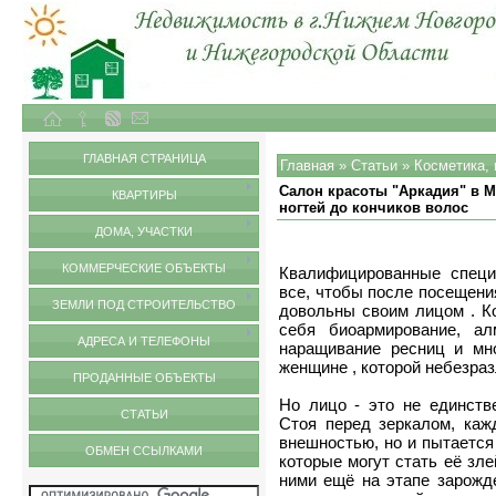
Объекты недвижимости в городе Нижний Новгород и Нижегородской области
Статьи
ГЛАВНАЯ СТРАНИЦА
Главная
»
Статьи
»
Косметика,
Салон красоты "Аркадия" в М
КВАРТИРЫ
ногтей до кончиков волос
ДОМА, УЧАСТКИ
КОММЕРЧЕСКИЕ ОБЪЕКТЫ
Квалифицированные специ
все, чтобы после посещени
ЗЕМЛИ ПОД СТРОИТЕЛЬСТВО
довольны своим лицом . К
себя биоармирование, ал
АДРЕСА И ТЕЛЕФОНЫ
наращивание ресниц и мно
женщине , которой небезраз
ПРОДАННЫЕ ОБЪЕКТЫ
Но лицо - это не единств
СТАТЬИ
Стоя перед зеркалом, каж
внешностью, но и пытается
ОБМЕН ССЫЛКАМИ
которые могут стать её зл
ними ещё на этапе зарожд