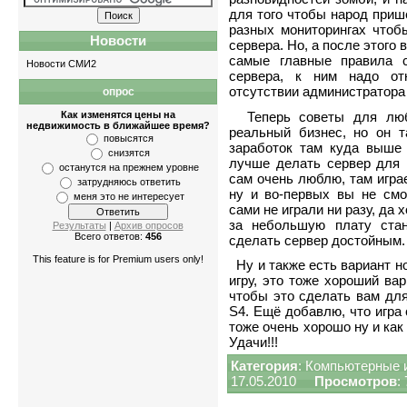
для того чтобы народ приш
разных мониторингах чтоб
Новости
сервера. Но, а после этого 
самые главные правила с
Новости СМИ2
сервера, к ним надо от
отсутствии администратора 
опрос
Квартиры
-
однокомнатные
,
двухкомнатны
Теперь советы для лю
Как изменятся цены на
недвижимость в ближайшее время?
реальный бизнес, но он т
повысятся
заработок там куда выше 
снизятся
лучше делать сервер для М
останутся на прежнем уровне
сам очень люблю, там играе
затрудняюсь ответить
ну и во-первых вы не см
меня это не интересует
сами не играли ни разу, да 
за небольшую плату стан
Результаты
|
Архив опросов
Всего ответов:
456
сделать сервер достойным.
This feature is for Premium users only!
Ну и также есть вариант н
игру, это тоже хороший ва
чтобы это сделать вам для
S4. Ещё добавлю, что игра 
тоже очень хорошо ну и как
Удачи!!!
Категория
:
Компьютерные 
17.05.2010
Просмотров
: