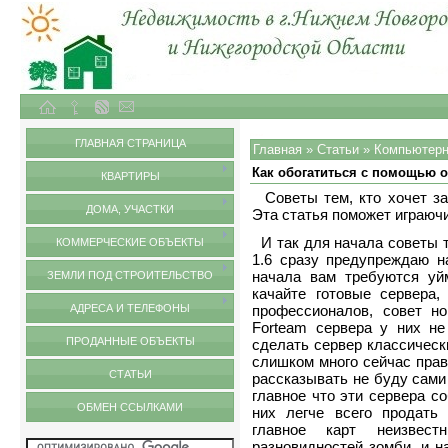
Объекты недвижимости в городе Нижний Новгород и Нижегородской области
Статьи
ГЛАВНАЯ СТРАНИЦА
Главная
»
Статьи
»
Компьютерн
Как обогатиться с помощью о
КВАРТИРЫ
Советы тем, кто хочет за
ДОМА, УЧАСТКИ
Эта статья поможет играючи
И так для начала советы т
КОММЕРЧЕСКИЕ ОБЪЕКТЫ
1.6 сразу предупреждаю н
начала вам требуются уй
ЗЕМЛИ ПОД СТРОИТЕЛЬСТВО
качайте готовые сервера,
АДРЕСА И ТЕЛЕФОНЫ
профессионалов, совет н
Forteam сервера у них не
ПРОДАННЫЕ ОБЪЕКТЫ
сделать сервер классически
слишком много сейчас прав
СТАТЬИ
рассказывать не буду сами 
главное что эти сервера с
ОБМЕН ССЫЛКАМИ
них легче всего продать
главное карт неизвест
разновидностей зомби, и н