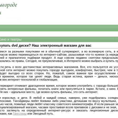
Кино и театры
купать dvd диски? Наш электронный магазин для вас
мся за разными покупками не в обычный супермаркет, а во всемирную сеть, в ин
часов можно перемещаться по интернет-сайтам, разыскивая что-то нужное (а нередк
ей и прагматично подбирая продукт. А еще совсем недавно скептики предсказыв
казались не правы. Сегодня, не преувеличивая, в Интернете можно выбрать и купить п
ти речь о всех достоинствах интерактивных магазинов. Все, кто пользуется их ус
ьной сети интернет можно покупать гораздо выгоднее, комфортнее, быстрее, чем в 
будет выгодно со всех сторон. Но, пожалуй, самое важное при осуществлении 
 времени, которое так ценят люди. Ведь старая истина, время – деньги, ниско
 в век интернет-технологий и глобализации.
пермаркет отнимает драгоценное время, которое можно употребить с гораздо больше
реть интересные фильмы, почитать книги или прогуляться в парке. Кстати, о кино
ля них – идеальное место, где можно купить фильмы, это сеть интернет.
 взрослые, и дети. В любой и каждой семье, наверно, уже подобралась солидн
похожие. Тинэйджеры любят боевики либо ужастики, детишкам по вкусу мультяшки,
ько часов, пожилые люди любят классику советского кинематографа. И если раньше з
ециализированный магазин, часами простаивая возле прилавков с дисками и не зная, 
сто заглянуть на определенный интернет-ресурс и заказать лицензионные диск
мами, как
Гангстеры
или Звездный путь.