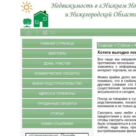
Объекты недвижимости в городе Нижний Новгород и Нижегородской области
Статьи
ГЛАВНАЯ СТРАНИЦА
Главная
»
Статьи
»
Хотите выгодно по
КВАРТИРЫ
Все чаще мы направляе
протяжении нескольких 
ДОМА, УЧАСТКИ
знакомясь с информаци
интернет-торговли, но о
КОММЕРЧЕСКИЕ ОБЪЕКТЫ
Можно крайне долго вес
понимать, что в глобал
ЗЕМЛИ ПОД СТРОИТЕЛЬСТВО
другими словами это 
существенная экономия
актуальности и сегодня,
АДРЕСА И ТЕЛЕФОНЫ
Поход за товарами в су
родственниками, посмот
ПРОДАННЫЕ ОБЪЕКТЫ
киноманов и не только д
Смотреть кино любят и
СТАТЬИ
предпочтения у всех не
готовы смотреть нескол
ОБМЕН ССЫЛКАМИ
было отправляться в сп
сейчас надо лишь про
востребованными филь