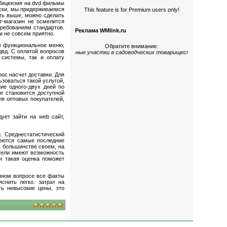
 Лицензия на dvd фильмы
иски, мы придерживаемся
This feature is for Premium users only!
уть выше, можно сделать
т-магазин не осмелится
требованиям стандартов.
Реклама WMlink.ru
и не совсем приятно.
не функциональное меню,
Обратите внимание:
двд. С оплатой вопросов
окомнатные
;
дома и земельные участки
в садоводческих товариществах
«Керамик
 системы, так и оплату
рос насчет доставки. Для
зоваться такой услугой,
ие одного-двух дней по
ае становится доступной
ля оптовых покупателей,
дует зайти на web сайт,
. Среднестатистический
меются самые последние
 в большинстве своем, на
ители имеют возможность
и такая оценка поможет
анном вопросе все факты
снить легко. затрат на
ть невысокие цены, это