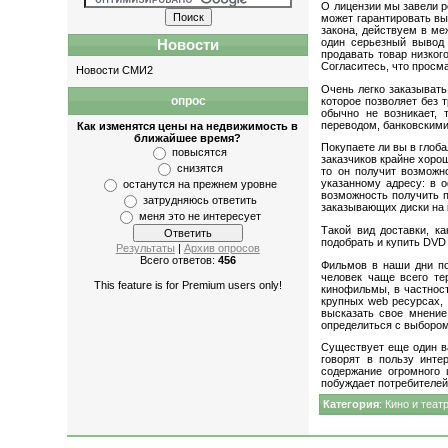
О лицензии мы завели р
может гарантировать вы
закона, действуем в ме
один серьезный вывод 
Новости
продавать товар низког
Согласитесь, что просм
Новости СМИ2
Очень легко заказывать
опрос
которое позволяет без 
обычно не возникает, 
переводом, банковскими
Как изменятся цены на недвижимость в
ближайшее время?
Покупаете ли вы в глоб
повысятся
заказчиков крайне хоро
снизятся
то он получит возможн
указанному адресу: в о
останутся на прежнем уровне
возможность получить п
затрудняюсь ответить
заказывающих диски на 
меня это не интересует
Такой вид доставки, ка
подобрать и купить DVD 
Результаты
|
Архив опросов
Всего ответов:
456
Фильмов в наши дни по
человек чаще всего те
This feature is for Premium users only!
кинофильмы, в частнос
крупных web ресурсах, 
высказать свое мнение
определиться с выбором
Существует еще один ва
говорят в пользу инте
содержание огромного 
побуждает потребителей 
Категория
:
Кино и теат