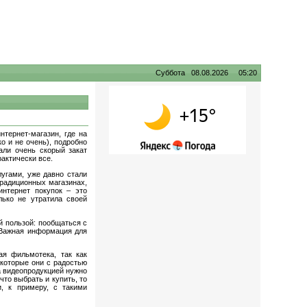
Суббота 08.08.2026 05:20
тернет-магазин, где на
о и не очень), подробно
али очень скорый закат
рактически все.
лугами, уже давно стали
традиционных магазинах,
интернет покупок – это
лько не утратила своей
й пользой: пообщаться с
. Важная информация для
ая фильмотека, так как
 которые они с радостью
а видеопродукцией нужно
что выбрать и купить, то
и, к примеру, с такими