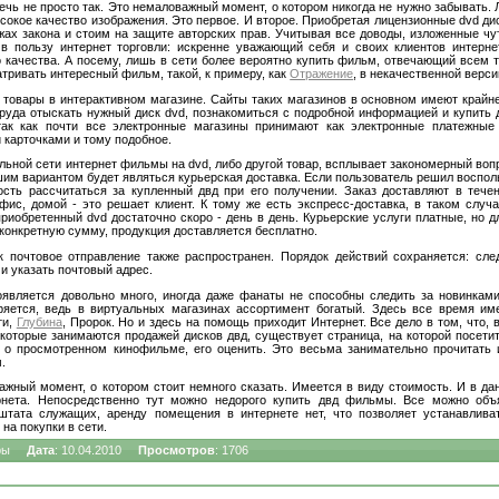
ечь не просто так. Это немаловажный момент, о котором никогда не нужно забывать.
сокое качество изображения. Это первое. И второе. Приобретая лицензионные dvd д
жах закона и стоим на защите авторских прав. Учитывая все доводы, изложенные ч
в пользу интернет торговли: искренне уважающий себя и своих клиентов интерне
о качества. А посему, лишь в сети более вероятно купить фильм, отвечающий всем 
атривать интересный фильм, такой, к примеру, как
Отражение
, в некачественной верси
 товары в интерактивном магазине. Сайты таких магазинов в основном имеют край
труда отыскать нужный диск dvd, познакомиться с подробной информацией и купить 
Квартиры
-
однокомнатные
,
двухкомнатные
,
трёхкомнатные
,
мног
так как почти все электронные магазины принимают как электронные платежные
 карточками и тому подобное.
альной сети интернет фильмы на dvd, либо другой товар, всплывает закономерный воп
шим вариантом будет являться курьерская доставка. Если пользователь решил восполь
ость рассчитаться за купленный двд при его получении. Заказ доставляют в течен
фис, домой - это решает клиент. К тому же есть экспресс-доставка, в таком случ
риобретенный dvd достаточно скоро - день в день. Курьерские услуги платные, но д
конкретную сумму, продукция доставляется бесплатно.
к почтовое отправление также распространен. Порядок действий сохраняется: сле
и указать почтовый адрес.
является довольно много, иногда даже фанаты не способны следить за новинками
ряется, ведь в виртуальных магазинах ассортимент богатый. Здесь все время и
ти,
Глубина
, Пророк. Но и здесь на помощь приходит Интернет. Все дело в том, что,
которые занимаются продажей дисков двд, существует страница, на которой посет
 о просмотренном кинофильме, его оценить. Это весьма занимательно прочитать 
.
жный момент, о котором стоит немного сказать. Имеется в виду стоимость. И в д
рнета. Непосредственно тут можно недорого купить двд фильмы. Все можно объя
штата служащих, аренду помещения в интернете нет, что позволяет устанавлива
на покупки в сети.
ры
Дата
: 10.04.2010
Просмотров
: 1706