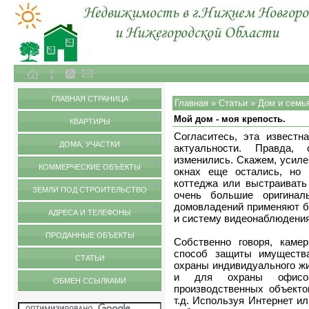
Объекты недвижимости в городе Нижний Новгород и Нижегородской области
Статьи
ГЛАВНАЯ СТРАНИЦА
Главная
»
Статьи
»
Дом и семь
Мой дом - моя крепость.
КВАРТИРЫ
Согласитесь, эта известн
ДОМА, УЧАСТКИ
актуальности. Правда,
изменились. Скажем, усиле
КОММЕРЧЕСКИЕ ОБЪЕКТЫ
окнах еще остались, но 
коттеджа или выстраиват
ЗЕМЛИ ПОД СТРОИТЕЛЬСТВО
очень большие оригинал
домовладений применяют б
АДРЕСА И ТЕЛЕФОНЫ
и систему видеонаблюдения
ПРОДАННЫЕ ОБЪЕКТЫ
Собственно говоря, каме
способ защиты имущества
СТАТЬИ
охраны индивидуального ж
и для охраны офисов
ОБМЕН ССЫЛКАМИ
производственных объекто
т.д. Используя Интернет и