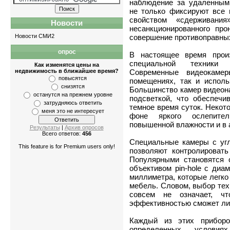
наблюдение за удаленным
не только фиксируют все 
свойством «сдерживани
Новости
несанкционированного пр
Новости СМИ2
совершение противоправны
опрос
Квартиры
-
о
В настоящее время прои
специальной техники 
Как изменятся цены на
недвижимость в ближайшее время?
Современные видеокамер
повысятся
помещениях, так и исполь
снизятся
Большинство камер видеон
останутся на прежнем уровне
подсветкой, что обеспечи
затрудняюсь ответить
темное время суток. Некот
меня это не интересует
фоне яркого ослепител
повышенной влажности и в 
Результаты
|
Архив опросов
Всего ответов:
456
Специальные камеры с угл
This feature is for Premium users only!
позволяют контролировать
Популярными становятся 
объективом pin-hole с диа
миллиметра, которые легко
мебель. Словом, выбор тех
совсем не означает, ч
эффективностью сможет ли
Каждый из этих прибор
определенных услови