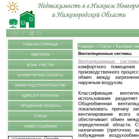
Объекты недвижимости в городе Нижний Новгород и Нижегородской области
Статьи
ГЛАВНАЯ СТРАНИЦА
Главная
»
Статьи
»
Бытовая те
Вентиляционные системы
КВАРТИРЫ
Вентиляционные системы
ДОМА, УЧАСТКИ
комфортного помещения
производственного процес
КОММЕРЧЕСКИЕ ОБЪЕКТЫ
обмен между загрязнен
наружным воздухом.
ЗЕМЛИ ПОД СТРОИТЕЛЬСТВО
Классификация вентил
АДРЕСА И ТЕЛЕФОНЫ
использования разделя
Общеобменная вентиляц
ПРОДАННЫЕ ОБЪЕКТЫ
локализовать причину за
вентилирование всего 
СТАТЬИ
обеспечивает обмен межд
определенной области. С
ОБМЕН ССЫЛКАМИ
назначению (приточное, в
побуждения воздухообмен