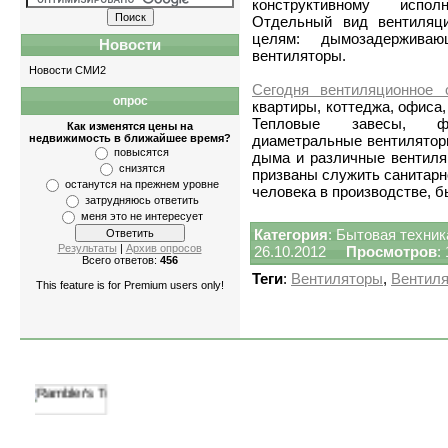
конструктивному испол
Отдельный вид вентиляц
целям: дымозадерживаю
Новости
вентиляторы.
Новости СМИ2
Сегодня вентиляционное 
опрос
Квартиры
-
однокомнатные
,
двухкомнатны
квартиры, коттеджа, офиса,
Тепловые завесы, фа
Как изменятся цены на
недвижимость в ближайшее время?
диаметральные вентилятор
повысятся
дыма и различные вентиля
снизятся
призваны служить санитарн
останутся на прежнем уровне
человека в производстве, б
затрудняюсь ответить
меня это не интересует
Категория
:
Бытовая техник
Результаты
|
Архив опросов
26.10.2012
Просмотров
:
Всего ответов:
456
Теги
:
Вентиляторы
,
Вентил
This feature is for Premium users only!