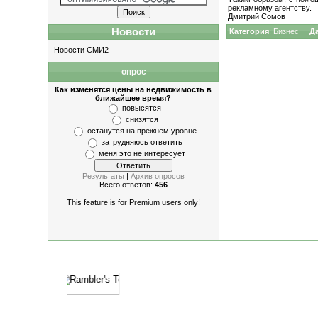
рекламному агентству.
Дмитрий Сомов
Новости
Категория
:
Бизнес
Д
Новости СМИ2
опрос
Как изменятся цены на недвижимость в
ближайшее время?
повысятся
снизятся
останутся на прежнем уровне
затрудняюсь ответить
меня это не интересует
Результаты
|
Архив опросов
Всего ответов:
456
This feature is for Premium users only!