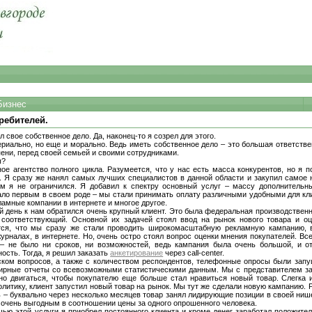
Бизнес
ребителей.
 свое собственное дело. Да, наконец-то я созрел для этого.
ериально, но еще и морально. Ведь иметь собственное дело – это большая ответствен
пени, перед своей семьей и своими сотрудниками.
ы?
ое агентство полного цикла. Разумеется, что у нас есть масса конкурентов, но я п
. Я сразу же нанял самых лучших специалистов в данной области и закупил самое 
им я не ограничился. Я добавил к спектру основный услуг – массу дополнительн
ало первым в своем роде – мы стали принимать оплату различными удобными для кл
ламные компании в интернете и многое другое.
ый день к нам обратился очень крупный клиент. Это была федеральная производственн
соответствующий. Основной их задачей стоял ввод на рынок нового товара и о
тся, что мы сразу же стали проводить широкомасштабную рекламную кампанию, 
 журналах, в интернете. Но, очень остро стоял вопрос оценки мнения покупателей. В
– не было ни сроков, ни возможностей, ведь кампания была очень большой, и о
ость. Тогда, я решил заказать
анкетирование
через call-center.
ком вопросов, а также с количеством респондентов, телефонные опросы были зап
ирные отчеты со всевозможными статистическими данным. Мы с представителем зак
но двигаться, чтобы покупателю еще больше стал нравиться новый товар. Слегка и
литику, клиент запустил новый товар на рынок. Мы тут же сделали новую кампанию. 
ь – буквально через несколько месяцев товар занял лидирующие позиции в своей нише
 очень выгодным в соотношении цены за одного опрошенного человека.
ью этой услуги я приобрел постоянного клиента и кроме денег заработал положит