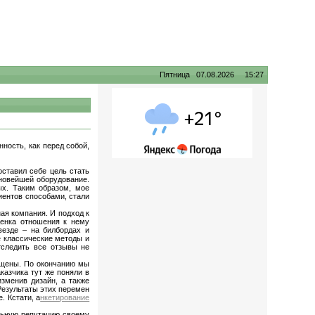
Пятница 07.08.2026 15:27
ность, как перед собой,
оставил себе цель стать
новейшей оборудование.
ых. Таким образом, мое
иентов способами, стали
ая компания. И подход к
ценка отношения к нему
везде – на билбордах и
се классические методы и
тследить все отзывы не
ущены. По окончанию мы
азчика тут же поняли в
зменив дизайн, а также
Результаты этих перемен
. Кстати, а
нкетирование
ельную репутацию своему