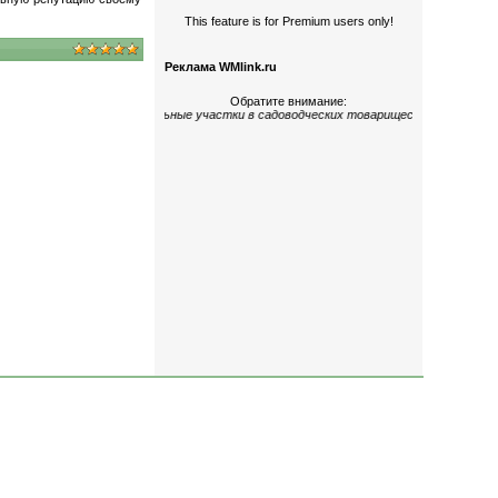
This feature is for Premium users only!
Реклама WMlink.ru
Обратите внимание:
гокомнатные
;
дома и земельные участки
в садоводческих товариществах
«Керамик