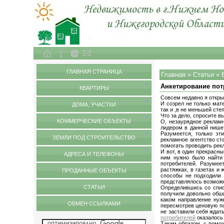
Объекты недвижимости в городе Нижний Новгород и Нижегородской области
Статьи
ГЛАВНАЯ СТРАНИЦА
Главная
»
Статьи
»
Анкетирование пот
КВАРТИРЫ
Совсем недавно я открыл
И созрел не только мат
ДОМА, УЧАСТКИ
так и ,в не меньшей сте
Что за дело, спросите в
КОММЕРЧЕСКИЕ ОБЪЕКТЫ
О, незаурядное рекламн
лидером в данной нише
Разумеется, только эт
ЗЕМЛИ ПОД СТРОИТЕЛЬСТВО
рекламное агентство ст
помогать проводить рек
И вот, в один прекрасн
АДРЕСА И ТЕЛЕФОНЫ
ним нужно было найти 
потребителей. Разумее
растяжках, в газетах и
ПРОДАННЫЕ ОБЪЕКТЫ
способы не подходили 
представлялось возможн
СТАТЬИ
Определившись со спис
получили довольно обш
каком направление нуж
ОБМЕН ССЫЛКАМИ
пересмотрев ценовую по
не заставили себя ждат
потребителей
оказалось
Таким образом, с помощ