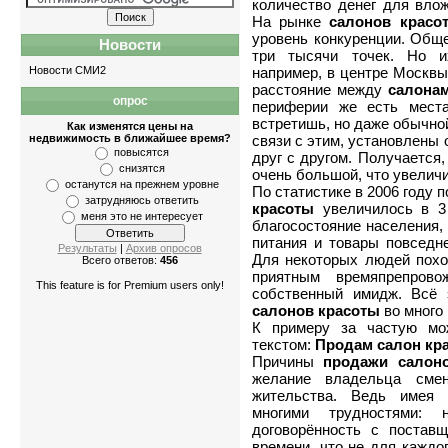
количество денег для влож
На рынке
салонов красо
уровень конкуренции. Общ
Новости
три тысячи точек. Но и
например, в центре Москвы
Новости СМИ2
расстояние между
салона
опрос
периферии же есть места
Квартиры
-
однокомнатные
,
двухкомнатны
встретишь, но даже обычно
Как изменятся цены на
связи с этим, установлены 
недвижимость в ближайшее время?
повысятся
друг с другом. Получается,
снизятся
очень большой, что увеличи
останутся на прежнем уровне
По статистике в 2006 году 
затрудняюсь ответить
красоты
увеличилось в 3 
меня это не интересует
благосостояние населения,
питания и товары повседне
Результаты
|
Архив опросов
Для некоторых людей пох
Всего ответов:
456
приятным времяпрепров
This feature is for Premium users only!
собственный имидж. Всё 
салонов красоты
во много
К примеру за частую мо
текстом:
Продам салон кр
Причины
продажи
салон
желание владельца сме
жительства. Ведь имея
многими трудностями: 
договорённость с постав
времени, что не для каждог