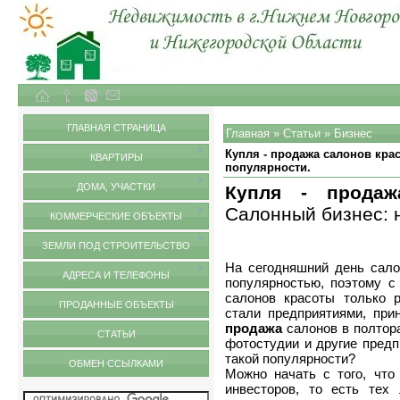
Объекты недвижимости в городе Нижний Новгород и Нижегородской области
Статьи
ГЛАВНАЯ СТРАНИЦА
Главная
»
Статьи
»
Бизнес
Купля - продажа салонов кра
КВАРТИРЫ
популярности.
ДОМА, УЧАСТКИ
Купля - продаж
Салонный бизнес: 
КОММЕРЧЕСКИЕ ОБЪЕКТЫ
ЗЕМЛИ ПОД СТРОИТЕЛЬСТВО
На сегодняшний день сал
АДРЕСА И ТЕЛЕФОНЫ
популярностью, поэтому с
салонов красоты только р
ПРОДАННЫЕ ОБЪЕКТЫ
стали предприятиями, пр
продажа
салонов в полтора
СТАТЬИ
фотостудии и другие предп
такой популярности?
ОБМЕН ССЫЛКАМИ
Можно начать с того, чт
инвесторов, то есть тех