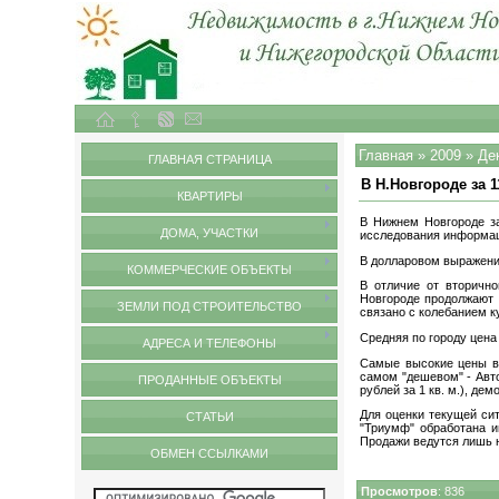
Объекты недвижимости в городе Нижний Новгород и Нижегородской области
Главная
»
2009
»
Де
ГЛАВНАЯ СТРАНИЦА
В Н.Новгороде за 
КВАРТИРЫ
В Нижнем Новгороде з
ДОМА, УЧАСТКИ
исследования информац
В долларовом выражении
КОММЕРЧЕСКИЕ ОБЪЕКТЫ
В отличие от вторично
Новгороде продолжают 
ЗЕМЛИ ПОД СТРОИТЕЛЬСТВО
связано с колебанием к
Средняя по городу цена 
АДРЕСА И ТЕЛЕФОНЫ
Самые высокие цены в 
самом "дешевом" - Авто
ПРОДАННЫЕ ОБЪЕКТЫ
рублей за 1 кв. м.), де
Для оценки текущей си
СТАТЬИ
"Триумф" обработана и
Продажи ведутся лишь н
ОБМЕН ССЫЛКАМИ
Просмотров
: 836