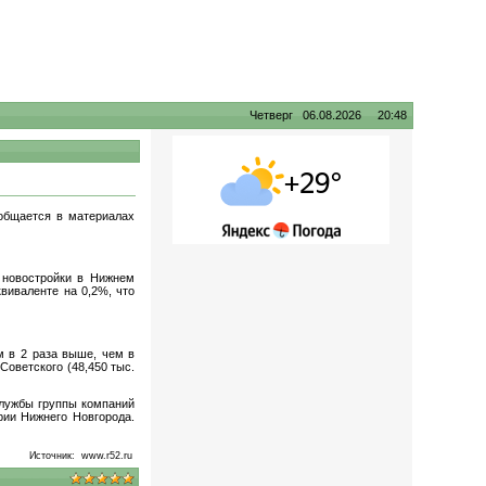
Четверг 06.08.2026 20:48
общается в материалах
а новостройки в Нижнем
виваленте на 0,2%, что
м в 2 раза выше, чем в
Советского (48,450 тыс.
службы группы компаний
рии Нижнего Новгорода.
Источник:
www.r52.ru