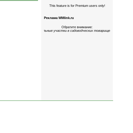
This feature is for Premium users only!
Реклама WMlink.ru
Обратите внимание:
огокомнатные
;
дома и земельные участки
в садоводческих товариществах
«Керами