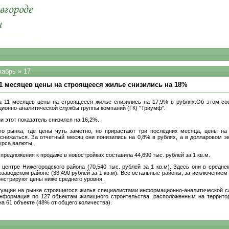
кабрь
»
17
11 месяцев цены на строящееся жилье снизились на 18%
а 11 месяцев цены на строящееся жилье снизились на 17,9% в рублях.Об этом со
ионно-аналитической службы группы компаний (ГК) "Триумф".
 этот показатель снизился на 16,2%.
го рынка, где цены чуть заметно, но прирастают три последних месяца, цены н
снижаться. За отчетный месяц они понизились на 0,8% в рублях, а в долларовом эк
урса валюты.
предложения к продаже в новостройках составила 44,690 тыс. рублей за 1 кв.м.
центре Нижегородского района (70,540 тыс. рублей за 1 кв.м). Здесь они в средне
заводском районе (33,490 рублей за 1 кв.м). Все остальные районы, за исключением 
монстрируют цены ниже среднего уровня.
туации на рынке строящегося жилья специалистами информационно-аналитической 
нформация по 127 объектам жилищного строительства, расположенным на террито
а 61 объекте (48% от общего количества).