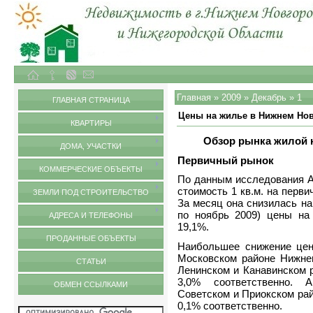
Объекты недвижимости в городе Нижний Новгород и Нижегородской области
Главная
»
2009
»
Декабрь
»
1
ГЛАВНАЯ СТРАНИЦА
Цены на жилье в Нижнем Нов
КВАРТИРЫ
Обзор рынка жилой 
ДОМА, УЧАСТКИ
Первичный рынок
КОММЕРЧЕСКИЕ ОБЪЕКТЫ
По данным исследования А
стоимость 1 кв.м. на перв
ЗЕМЛИ ПОД СТРОИТЕЛЬСТВО
За месяц она снизилась на
по ноябрь 2009) цены на
АДРЕСА И ТЕЛЕФОНЫ
19,1%.
ПРОДАННЫЕ ОБЪЕКТЫ
Наибольшее снижение цен
Московском районе Нижнег
СТАТЬИ
Ленинском и Канавинском р
3,0% соответственно. 
ОБМЕН ССЫЛКАМИ
Советском и Приокском рай
0,1% соответственно.