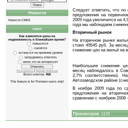
Следует отметить, что по
Новости
предложения на первично
2009 года увеличился на 4
Новости СМИ2
года мы наблюдаем снижен
опрос
Квартиры
-
однокомнатные
,
двухкомнатн
Вторичный рынок
Как изменятся цены на
На вторичном рынке жилья
недвижимость в ближайшее время?
повысятся
стоил 49545 руб. За месяц
снизятся
снижение цен на жильё на 
останутся на прежнем уровне
затрудняюсь ответить
меня это не интересует
Наибольшее снижение це
месяц наблюдалось в Сов
Результаты
|
Архив опросов
Всего ответов:
456
2,7% соответственно). Н
Автозаводском районе (сни
This feature is for Premium users only!
В ноябре 2009 года по с
предложения на вторично
сравнению с ноябрем 2008 -
Просмотров
: 1120