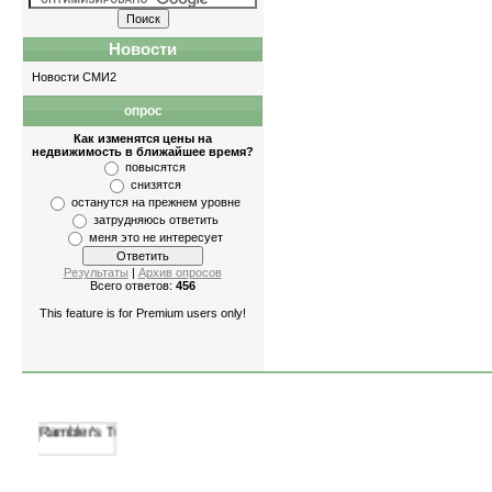
Новости
Новости СМИ2
опрос
Квартиры
-
однокомнатные
,
двухкомнатны
Как изменятся цены на
недвижимость в ближайшее время?
повысятся
снизятся
останутся на прежнем уровне
затрудняюсь ответить
меня это не интересует
Результаты
|
Архив опросов
Всего ответов:
456
This feature is for Premium users only!