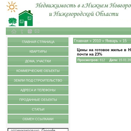
Объекты недвижимости в городе Нижний Новгород и Нижегородской области
Главная
»
2010
»
Январь
»
15
ГЛАВНАЯ СТРАНИЦА
Цены на готовое жилье в Н
КВАРТИРЫ
почти на 23%
Просмотров:
812
Дата:
15.01.2
ДОМА, УЧАСТКИ
КОММЕРЧЕСКИЕ ОБЪЕКТЫ
ЗЕМЛИ ПОД СТРОИТЕЛЬСТВО
АДРЕСА И ТЕЛЕФОНЫ
ПРОДАННЫЕ ОБЪЕКТЫ
СТАТЬИ
ОБМЕН ССЫЛКАМИ