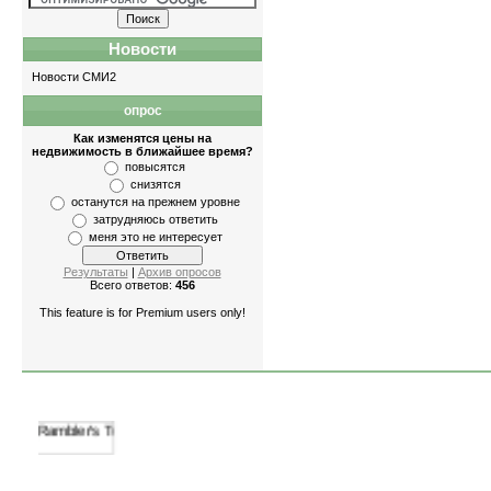
Новости
Новости СМИ2
опрос
Квартиры
-
однокомнатные
,
двухкомнатные
Как изменятся цены на
недвижимость в ближайшее время?
повысятся
снизятся
останутся на прежнем уровне
затрудняюсь ответить
меня это не интересует
Результаты
|
Архив опросов
Всего ответов:
456
This feature is for Premium users only!