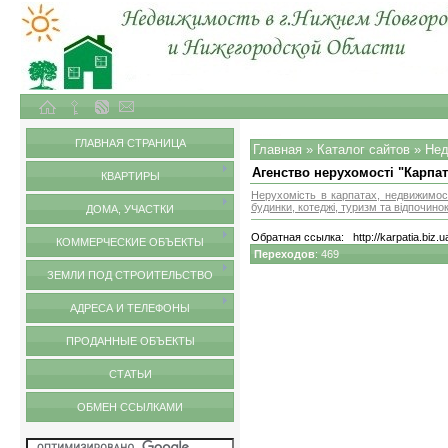
Объекты недвижимости в городе Нижний Новгород и Нижегородской области
Обмен ссылками
ГЛАВНАЯ СТРАНИЦА
Главная
»
Каталог сайтов
»
Нед
Агенство нерухомості "Карпат
КВАРТИРЫ
Нерухомість в карпатах, недвижимост
будинки, котеджі, туризм та відпочино
ДОМА, УЧАСТКИ
Обратная ссылка:
http://karpatia.biz.u
КОММЕРЧЕСКИЕ ОБЪЕКТЫ
Переходов
: 469
ЗЕМЛИ ПОД СТРОИТЕЛЬСТВО
АДРЕСА И ТЕЛЕФОНЫ
ПРОДАННЫЕ ОБЪЕКТЫ
СТАТЬИ
ОБМЕН ССЫЛКАМИ