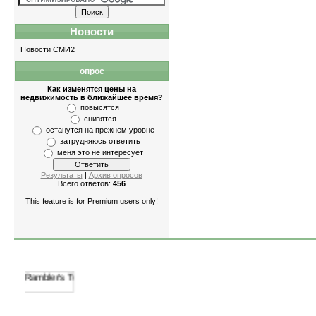
Новости
Новости СМИ2
опрос
Квартиры
-
однокомнатные
,
двухкомнатны
Как изменятся цены на
недвижимость в ближайшее время?
повысятся
снизятся
останутся на прежнем уровне
затрудняюсь ответить
меня это не интересует
Результаты
|
Архив опросов
Всего ответов:
456
This feature is for Premium users only!