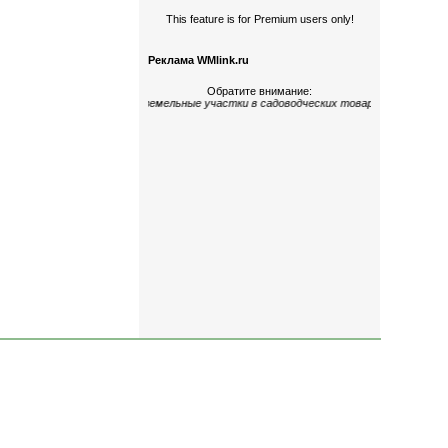
This feature is for Premium users only!
Реклама WMlink.ru
Обратите внимание:
,
многокомнатные
;
дома и земельные участки
в садоводческих товариществах
«Ке