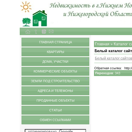
Объекты недвижимости в городе Нижний Новгород и Нижегородской области
Обмен ссылками
ГЛАВНАЯ СТРАНИЦА
Главная
»
Каталог с
Белый каталог сай
КВАРТИРЫ
Белый каталог сайто
ДОМА, УЧАСТКИ
Обратная ссылка:
http:
КОММЕРЧЕСКИЕ ОБЪЕКТЫ
Переходов
: 343
ЗЕМЛИ ПОД СТРОИТЕЛЬСТВО
АДРЕСА И ТЕЛЕФОНЫ
ПРОДАННЫЕ ОБЪЕКТЫ
СТАТЬИ
ОБМЕН ССЫЛКАМИ