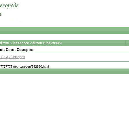
айтов
»
Каталоги сайтов и рейтинги
тов Семь Семерок
в Семь Семерок
//7777777.net.ru/seven/782520.html