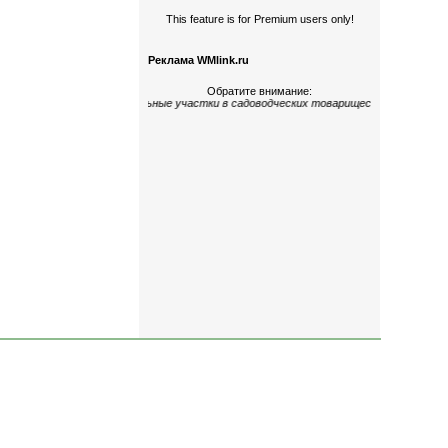
This feature is for Premium users only!
Реклама WMlink.ru
Обратите внимание:
гокомнатные
;
дома и земельные участки
в садоводческих товариществах
«Керамик