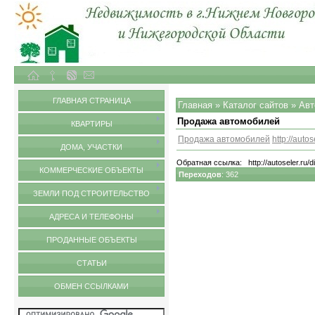
Объекты недвижимости в городе Нижний Новгород и Нижегородской области
Обмен ссылками
ГЛАВНАЯ СТРАНИЦА
Главная
»
Каталог сайтов
»
Авт
Продажа автомобилей
КВАРТИРЫ
Продажа автомобилей
http://autos
ДОМА, УЧАСТКИ
Обратная ссылка:
http://autoseler.ru/
КОММЕРЧЕСКИЕ ОБЪЕКТЫ
Переходов
: 362
ЗЕМЛИ ПОД СТРОИТЕЛЬСТВО
АДРЕСА И ТЕЛЕФОНЫ
ПРОДАННЫЕ ОБЪЕКТЫ
СТАТЬИ
ОБМЕН ССЫЛКАМИ