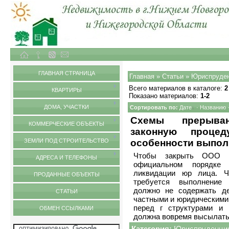
Объекты недвижимости в городе Нижний Новгород и Нижегородской области
Статьи
ГЛАВНАЯ СТРАНИЦА
Главная
»
Статьи
» Юриспруде
Всего материалов в каталоге
:
2
КВАРТИРЫ
Показано материалов
:
1-2
ДОМА, УЧАСТКИ
Сортировать по
:
Дате
·
Названию
Схемы прерыван
КОММЕРЧЕСКИЕ ОБЪЕКТЫ
законную проце
ЗЕМЛИ ПОД СТРОИТЕЛЬСТВО
особенности выпол
Чтобы закрыть ООО с
АДРЕСА И ТЕЛЕФОНЫ
официальном порядке 
ликвидации юр лица. Ч
ПРОДАННЫЕ ОБЪЕКТЫ
требуется выполнение
должно не содержать д
СТАТЬИ
частными и юридическими
перед г структурами и
ОБМЕН ССЫЛКАМИ
должна вовремя высылать 
Категория:
Юриспруденци