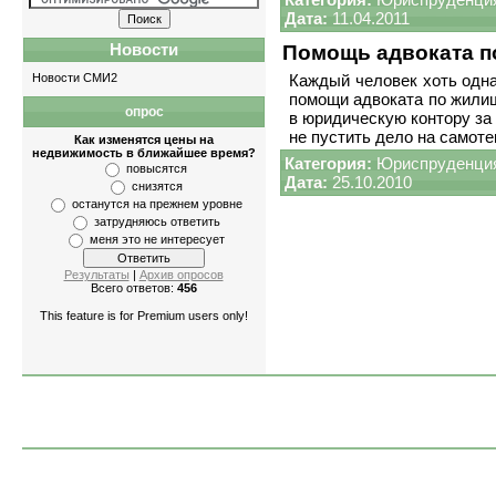
Дата:
11.04.2011
Новости
Помощь адвоката 
Новости СМИ2
Каждый человек хоть одн
помощи адвоката по жили
опрос
ные
,
двухкомнатные
,
трёхкомнатные
,
многокомнатные
;
дома и земельные участки
в юридическую контору за 
не пустить дело на самоте
Как изменятся цены на
недвижимость в ближайшее время?
Категория:
Юриспруденци
повысятся
Дата:
25.10.2010
снизятся
останутся на прежнем уровне
затрудняюсь ответить
меня это не интересует
Результаты
|
Архив опросов
Всего ответов:
456
This feature is for Premium users only!