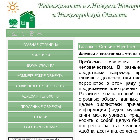
Объекты недвижимости в городе Нижний Новгород и Нижегородской области
Статьи
ГЛАВНАЯ СТРАНИЦА
Главная
»
Статьи
»
High-Tech
Флешки с логотипом - это не 
КВАРТИРЫ
Проблема хранения и
ДОМА, УЧАСТКИ
человечеством. В разны
средствами, например, 
КОММЕРЧЕСКИЕ ОБЪЕКТЫ
глиняных дощечек, или пис
первенство в этом ряду 
ЗЕМЛИ ПОД СТРОИТЕЛЬСТВО
продвижение электронных 
Развитие компьютерной т
АДРЕСА И ТЕЛЕФОНЫ
огромные объемы данных. 
целые библиотеки, приче
ПРОДАННЫЕ ОБЪЕКТЫ
информации (видео, музы
книги можно увидеть «рид
СТАТЬИ
носить с собой целую биб
прогресса на быт челове
ОБМЕН ССЫЛКАМИ
удобна, доступна, ее легко