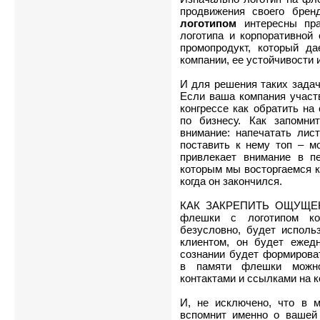
продвижения своего брен
логотипом
интересны пра
логотипа и корпоративной
промопродукт, который д
компании, ее устойчивости 
И для решения таких задач
Если ваша компания участв
конгрессе как обратить на
по бизнесу. Как запомни
внимание: напечатать лист
поставить к нему топ – м
привлекает внимание в п
которым мы восторгаемся к
когда он закончился.
КАК ЗАКРЕПИТЬ ОЩУЩЕНИ
флешки с логотипом ком
безусловно, будет исполь
клиентом, он будет ежедн
сознании будет формироват
в памяти флешки можно
контактами и ссылками на к
И, не исключено, что в 
вспомнит именно о вашей 