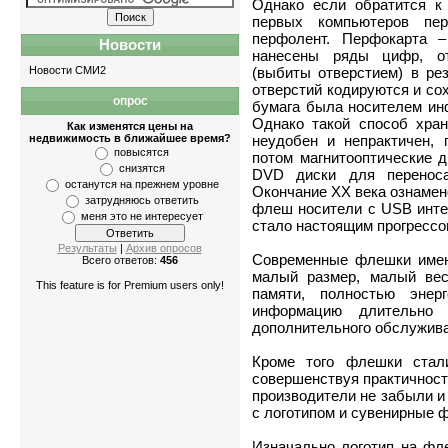
Однако если обратится к
первых компьютеров пе
перфолент. Перфокарта –
Новости
нанесены ряды цифр, о
Новости СМИ2
(выбиты отверстием) в ре
отверстий кодируются и со
опрос
Квартиры
-
однокомнатные
,
двухкомна
бумага была носителем ин
Однако такой способ хра
Как изменятся цены на
недвижимость в ближайшее время?
неудобен и непрактичен, 
повысятся
потом магнитооптические д
снизятся
DVD диски для переноса
останутся на прежнем уровне
Окончание XX века ознамен
затрудняюсь ответить
флеш носители с USB инте
меня это не интересует
стало настоящим прогрессо
Результаты
|
Архив опросов
Современные флешки имею
Всего ответов:
456
малый размер, малый вес
This feature is for Premium users only!
памяти, полностью энерг
информацию длительно 
дополнительного обслужива
Кроме того флешки стал
совершенствуя практичност
производители не забыли и
с логотипом и сувенирные 
Изначально логотип на фл