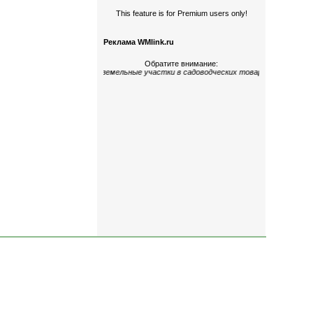
This feature is for Premium users only!
Реклама WMlink.ru
Обратите внимание:
е
,
многокомнатные
;
дома и земельные участки
в садоводческих товариществах
«Ке