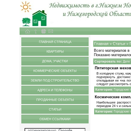
Объекты недвижимости в городе Нижний Новгород и Нижегородской области
Статьи
ГЛАВНАЯ СТРАНИЦА
Главная
»
Статьи
» 
Всего материалов в 
КВАРТИРЫ
Показано материало
ДОМА, УЧАСТКИ
Сортировать по
:
Дате
Пятигорская мехо
КОММЕРЧЕСКИЕ ОБЪЕКТЫ
В холодную стужу, каж
подчеркнуть достоинс
ЗЕМЛИ ПОД СТРОИТЕЛЬСТВО
откладывая ее «на по
следует рассмотреть 
Категория:
Городские 
АДРЕСА И ТЕЛЕФОНЫ
Космические комп
ПРОДАННЫЕ ОБЪЕКТЫ
Наибольшее распрост
периодом 24 ч и сильн
СТАТЬИ
Категория:
Городские 
ОБМЕН ССЫЛКАМИ