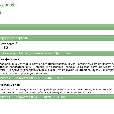
Городские парталы
каталоге
:
2
в
:
1-2
·
Названию
·
Рейтингу
·
Комментариям
·
Просмотрам
вая фабрика
дая женщина мечтает оказаться в уютной красивой шубе, которая сможет не просто со
тва ее обладательницы. Сегодня, к сожалению, далеко не каждая девушка может 
том». Но девушки предприимчивые знают, что не нужно гоняться за шубами иностра
отечественного производителя мехов.
парталы
Просмотров:
1635
Дата:
15.08.2012
лексы связи
ранение в настоящее время получили космические системы связи, использующие 
о вытянутые эллиптические орбиты с периодом обращения около 12 ч.
парталы
Просмотров:
630
Дата:
07.08.2012